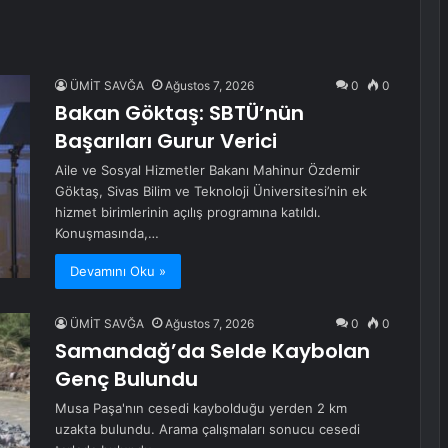
ÜMİT SAVĞA
Ağustos 7, 2026
0
0
Bakan Göktaş: SBTÜ’nün
Başarıları Gurur Verici
Aile ve Sosyal Hizmetler Bakanı Mahinur Özdemir
Göktaş, Sivas Bilim ve Teknoloji Üniversitesi’nin ek
hizmet birimlerinin açılış programına katıldı.
Konuşmasında,…
Devamını Oku »
ÜMİT SAVĞA
Ağustos 7, 2026
0
0
Samandağ’da Selde Kaybolan
Genç Bulundu
Musa Paşa'nın cesedi kaybolduğu yerden 2 km
uzakta bulundu. Arama çalışmaları sonucu cesedi