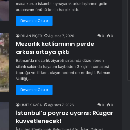
masa kurup iskambil oynayarak arkadaşlarının gelin
arabasının önünü kesip harçlık aldı.
Devamını Oku »
DİLAN BİÇER
Ağustos 7, 2026
0
0
Mezarlık katliamının perde
arkası ortaya çıktı
Batman’da mezarlık ziyareti sırasında düzenlenen
silahlı saldırıda hayatını kaybeden 3 kişinin cenazesi
toprağa verilirken, olayın nedeni de netleşti. Batman
Valiliği,…
Devamını Oku »
ÜMİT SAVĞA
Ağustos 7, 2026
0
0
İstanbul’a poyraz uyarısı: Rüzgar
kuvvetlenecek!
İstanbul Büyükşehir Belediyesi Afet İşleri Dairesi