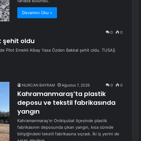
tarlada bulundu.
Devamını Oku »
0
0
 şehit oldu
de Pilot Emekli Albay Yasa Özden Bakkal şehit oldu. TUSAŞ
NURCAN BAYRAM
Ağustos 7, 2026
0
0
Kahramanmaraş’ta plastik
deposu ve tekstil fabrikasında
yangın
Kahramanmaraş'ın Onikişubat ilçesinde plastik
fabrikasının deposunda çıkan yangın, kısa sürede
bitişiğindeki tekstil fabrikasına sıçradı. İki iş yerini de
saran alevlere…