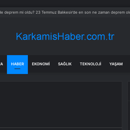
r’de deprem mi oldu? 23 Temmuz Balıkesir’de en son ne zaman deprem old
FA
HABER
EKONOMI
SAĞLIK
TEKNOLOJI
YAŞAM