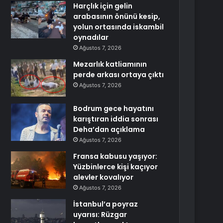
Harçlık için gelin
arabasının önünü kesip,
yolun ortasında iskambil
oynadılar
Ağustos 7, 2026
Mezarlık katliamının
perde arkası ortaya çıktı
Ağustos 7, 2026
Bodrum gece hayatını
karıştıran iddia sonrası
Deha’dan açıklama
Ağustos 7, 2026
Fransa kabusu yaşıyor:
Yüzbinlerce kişi kaçıyor
alevler kovalıyor
Ağustos 7, 2026
İstanbul’a poyraz
uyarısı: Rüzgar