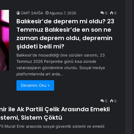
ÜMİT SAVĞA
Ağustos 7, 2026
0
0
Balıkesir’de deprem mi oldu? 23
Temmuz Balıkesir’de en son ne
zaman deprem oldu, depremin
şiddeti belli mi?
Balıkesir'de hissedildiği öne sürülen sarsıntı, 23
Temmuz 2026 Perşembe günü kısa sürede
vatandaşların gündemine oturdu. Sosyal medya
platformlarında art arda…
Devamını Oku »
0
0
 ile Ak Partili Çelik Arasında Emekli
Sistemi, Sistem Çöktü
'li Murat Emir arasında sosyal güvenlik sistemi ve emekli