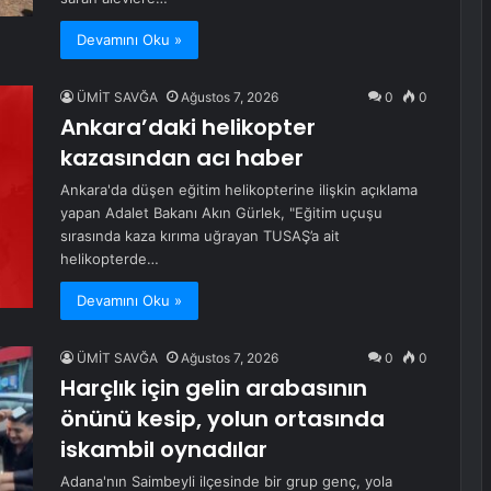
Devamını Oku »
ÜMİT SAVĞA
Ağustos 7, 2026
0
0
Ankara’daki helikopter
kazasından acı haber
Ankara'da düşen eğitim helikopterine ilişkin açıklama
yapan Adalet Bakanı Akın Gürlek, "Eğitim uçuşu
sırasında kaza kırıma uğrayan TUSAŞ’a ait
helikopterde…
Devamını Oku »
ÜMİT SAVĞA
Ağustos 7, 2026
0
0
Harçlık için gelin arabasının
önünü kesip, yolun ortasında
iskambil oynadılar
Adana'nın Saimbeyli ilçesinde bir grup genç, yola