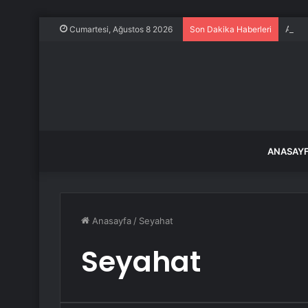
Ankar
Cumartesi, Ağustos 8 2026
Son Dakika Haberleri
ANASAY
Anasayfa
/
Seyahat
Seyahat