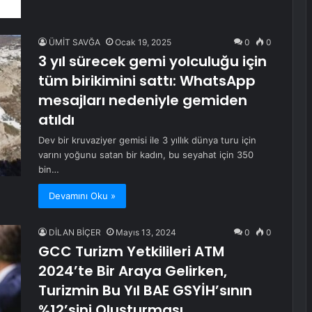
ÜMİT SAVĞA
Ocak 19, 2025
0
0
3 yıl sürecek gemi yolculuğu için
tüm birikimini sattı: WhatsApp
mesajları nedeniyle gemiden
atıldı
Dev bir kruvaziyer gemisi ile 3 yıllık dünya turu için
varını yoğunu satan bir kadın, bu seyahat için 350
bin…
Devamını Oku »
DİLAN BİÇER
Mayıs 13, 2024
0
0
GCC Turizm Yetkilileri ATM
2024’te Bir Araya Gelirken,
Turizmin Bu Yıl BAE GSYİH’sının
%12’sini Oluşturması