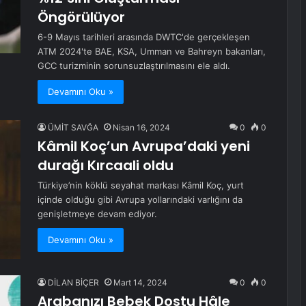
Öngörülüyor
6-9 Mayıs tarihleri arasında DWTC'de gerçekleşen
ATM 2024'te BAE, KSA, Umman ve Bahreyn bakanları,
GCC turizminin sorunsuzlaştırılmasını ele aldı.
Devamını Oku »
ÜMİT SAVĞA
Nisan 16, 2024
0
0
Kâmil Koç’un Avrupa’daki yeni
durağı Kırcaali oldu
Türkiye’nin köklü seyahat markası Kâmil Koç, yurt
içinde olduğu gibi Avrupa yollarındaki varlığını da
genişletmeye devam ediyor.
Devamını Oku »
DİLAN BİÇER
Mart 14, 2024
0
0
Arabanızı Bebek Dostu Hâle