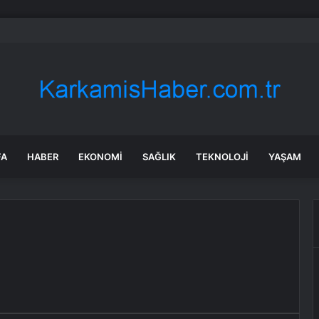
a’da uyuşturucu ve fuhuş 8 gözaltı
FA
HABER
EKONOMI
SAĞLIK
TEKNOLOJI
YAŞAM