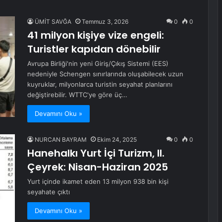
ÜMİT SAVĞA
Temmuz 3, 2026
0
0
41 milyon kişiye vize engeli:
Turistler kapıdan dönebilir
Avrupa Birliği'nin yeni Giriş/Çıkış Sistemi (EES)
nedeniyle Schengen sınırlarında oluşabilecek uzun
kuyruklar, milyonlarca turistin seyahat planlarını
değiştirebilir. WTTC'ye göre üç…
Devamını Oku »
NURCAN BAYRAM
Ekim 24, 2025
0
0
Hanehalkı Yurt İçi Turizm, II.
Çeyrek: Nisan-Haziran 2025
Yurt içinde ikamet eden 13 milyon 938 bin kişi
seyahate çıktı
Devamını Oku »