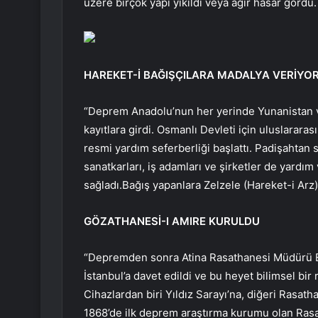
üzere birçok yapı yıkıldı veya ağır hasar gördü.
HAREKET-İ BAĞIŞÇILARA MADALYA VERİYO
“Deprem Anadolu’nun her yerinde Yunanistan ve G
kayıtlara girdi. Osmanlı Devleti için uluslararas
resmi yardım seferberliği başlattı. Padişahtan
sanatkarları, iş adamları ve şirketler de yardım
sağladı.Bağış yapanlara Zelzele (Hareket-i Arz)
GÖZATHANESİ-I AMIRE KURULDU
“Depremden sonra Atina Rasathanesi Müdürü Egi
İstanbul’a davet edildi ve bu heyet bilimsel bir 
Cihazlardan biri Yıldız Sarayı’na, diğeri Rasat
1868’de ilk deprem araştırma kurumu olan Rasa