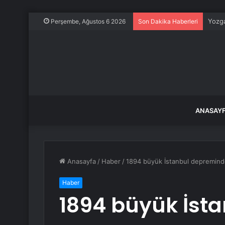
Yozga
Perşembe, Ağustos 6 2026
Son Dakika Haberleri
ANASAY
Anasayfa
/
Haber
/
1894 büyük İstanbul depreminde
Haber
1894 büyük İst