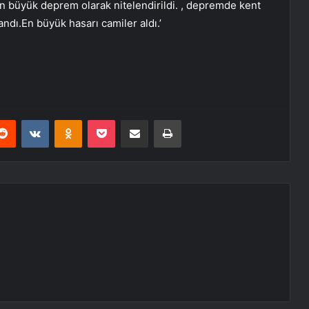
büyük deprem olarak nitelendirildi. , depremde kent
andı.En büyük hasarı camiler aldı.’
erest
Reddit
VKontakte
Odnoklassniki
Pocket
E-Posta ile paylaş
Yazdır