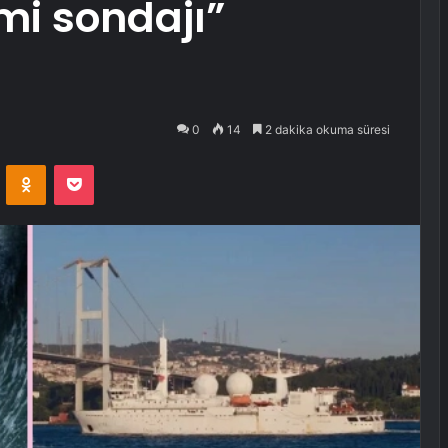
mi sondajı”
0
14
2 dakika okuma süresi
VKontakte
Odnoklassniki
Pocket