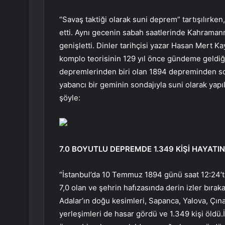
“Savaş taktiği olarak suni deprem” tartışılırke
etti. Aynı gecenin sabah saatlerinde Kahrama
genişletti. Dinler tarihçisi yazar Hasan Mert Ka
komplo teorisinin 129 yıl önce gündeme geldiği
depremlerinden biri olan 1894 depreminden s
yabancı bir geminin sondajıyla suni olarak yapıl
şöyle:
7.0 BOYUTLU DEPREMDE 1.349 KİŞİ HAYATIN
“İstanbul’da 10 Temmuz 1894 günü saat 12:24’t
7,0 olan ve şehrin hafızasında derin izler bıra
Adalar’ın doğu kesimleri, Sapanca, Yalova, Çına
yerleşimleri de hasar gördü ve 1.349 kişi öldü.