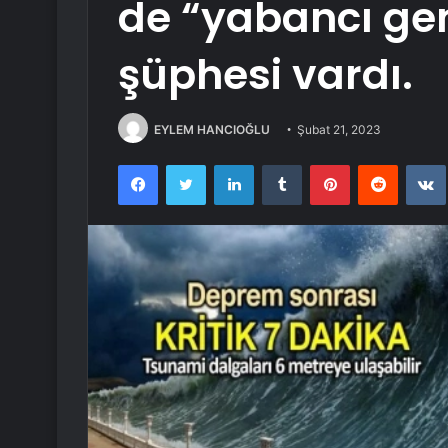
de “yabancı ge
şüphesi vardı.
EYLEM HANCIOĞLU
Şubat 21, 2023
Facebook
Twitter
LinkedIn
Tumblr
Pinterest
Reddit