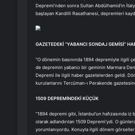
Depremi’nden sonra Sultan Abdülhamid’in İtalya
başlayan Kandilli Rasathanesi, depremleri kayde
GAZETEDEKİ “YABANCI SONDAJ GEMİSİ” HA
“O dönemin basınında 1894 depremiyle ilgili çeş
de depremin yabancı bir geminin Marmara Deniz
Depremi ile ilgili haber gazetelerden geldi. D
kurulanlarını Tercüman-ı Perakende gazetesi
1509 DEPREMİNDEKİ KÜÇÜK
“1894 depremi gibi, İstanbul’un hafızasında iz
olarak adlandırılan 1509 Depremi’ydi. O günler
yorumlanıyordu. Konuyla ilgili dönem görseller