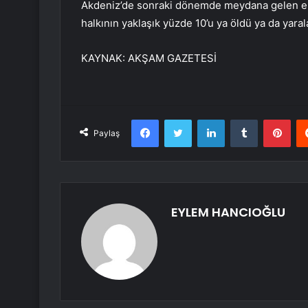
Akdeniz’de sonraki dönemde meydana gelen en 
halkının yaklaşık yüzde 10’u ya öldü ya da yaral
KAYNAK:
AKŞAM GAZETESİ
Facebook
Twitter
LinkedIn
Tumblr
Pint
Paylaş
EYLEM HANCIOĞLU