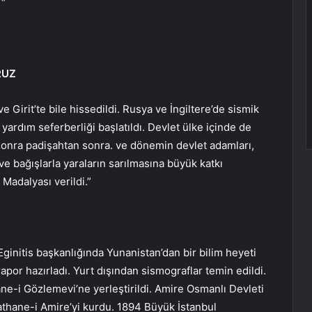
 “
RUZ
irit’te bile hissedildi. Rusya ve İngiltere’de sismik
ı yardım seferberliği başlatıldı. Devlet ülke içinde de
 sonra padişahtan sonra. ve dönemin devlet adamları,
 ve bağışlarla yaraların sarılmasına büyük katkı
 Madalyası verildi.”
nitis başkanlığında Yunanistan’dan bir bilim heyeti
rapor hazırladı. Yurt dışından sismograflar temin edildi.
hane-i Gözlemevi’ne yerleştirildi. Amire Osmanlı Devleti
thane-i Amire’yi kurdu. 1894 Büyük İstanbul