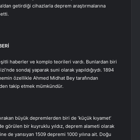
’dan getirdiği cihazlarla deprem araştırmalarına
tti.
BERİ
itli haberler ve komplo teorileri vardı. Bunlardan biri
i’nde sondaj yaparak suni olarak yapıldığıydı. 1894
önemin özellikle Ahmed Midhat Bey tarafından
nden takip etmek mümkündür.
 bırakan büyük depremlerden biri de ‘küçük kıyamet’
de görülen bir kuyruklu yıldız, deprem alameti olarak
ine de yansıyan 1509 depremi 1000 yılına ait. Doğu