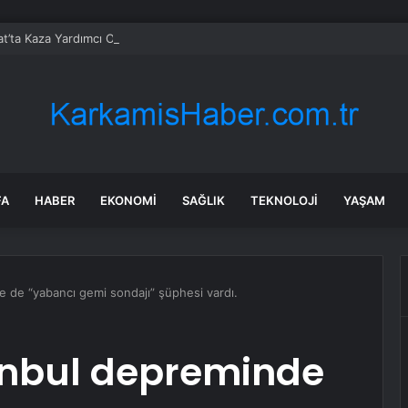
t’ta Kaza Yardımcı Olmaya Çalışırken Hayatını Kaybetti
FA
HABER
EKONOMI
SAĞLIK
TEKNOLOJI
YAŞAM
 de “yabancı gemi sondajı” şüphesi vardı.
anbul depreminde