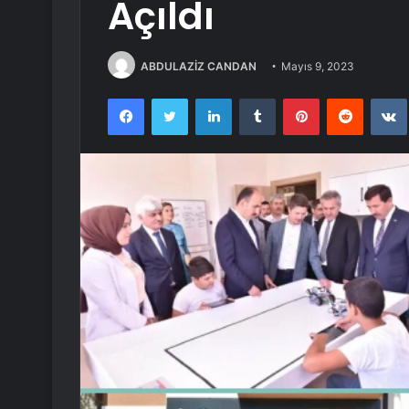
Açıldı
ABDULAZİZ CANDAN
Mayıs 9, 2023
Facebook
Twitter
LinkedIn
Tumblr
Pinterest
Reddit