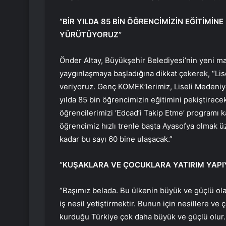
“BİR YILDA 85 BİN ÖĞRENCİMİZİN EĞİTİMİ
YÜRÜTÜYORUZ”
Önder Altay, Büyükşehir Belediyesi’nin yeni m
yaygınlaşmaya başladığına dikkat çekerek, “Lisel
veriyoruz. Genç KOMEK’lerimiz, Liseli Medeniy
yılda 85 bin öğrencimizin eğitimini pekiştirecek
öğrencilerimizi ‘Edcad’i Takip Etme’ programı
öğrencimiz hızlı trenle başta Ayasofya olmak üze
kadar bu sayı 60 bine ulaşacak.”
“KUŞAKLARA VE ÇOCUKLARA YATIRIM YAPI
“Başımız belada. Bu ülkenin büyük ve güçlü ola
iş nesil yetiştirmektir. Bunun için nesillere ve
kurduğu Türkiye çok daha büyük ve güçlü olur. 