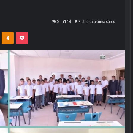
0
14
3 dakika okuma süresi
VKontakte
Odnoklassniki
Pocket