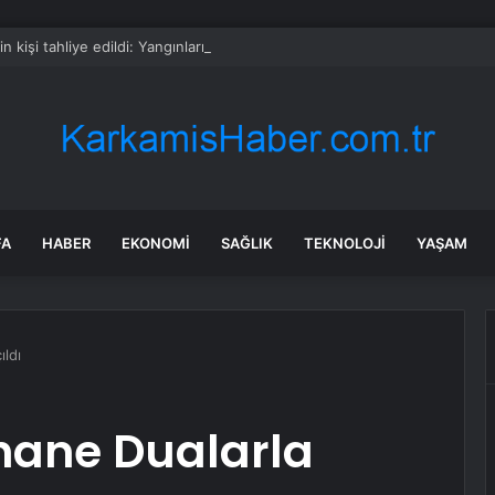
in kişi tahliye edildi: Yangınları durduramayınca atları saldılar
FA
HABER
EKONOMI
SAĞLIK
TEKNOLOJI
YAŞAM
ıldı
hane Dualarla