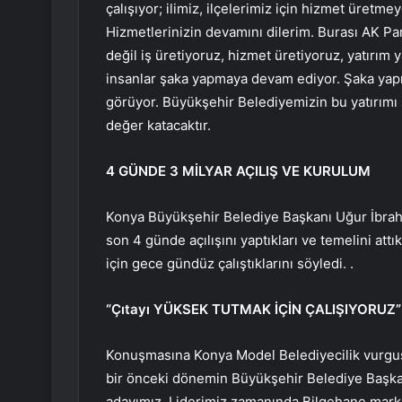
çalışıyor; ilimiz, ilçelerimiz için hizmet üret
Hizmetlerinizin devamını dilerim. Burası AK Pa
değil iş üretiyoruz, hizmet üretiyoruz, yatırım y
insanlar şaka yapmaya devam ediyor. Şaka yapm
görüyor. Büyükşehir Belediyemizin bu yatırımı 
değer katacaktır.
4 GÜNDE 3 MİLYAR AÇILIŞ VE KURULUM
Konya Büyükşehir Belediye Başkanı Uğur İbrahim
son 4 günde açılışını yaptıkları ve temelini attı
için gece gündüz çalıştıklarını söyledi. .
“Çıtayı YÜKSEK TUTMAK İÇİN ÇALIŞIYORUZ”
Konuşmasına Konya Model Belediyecilik vurgus
bir önceki dönemin Büyükşehir Belediye Başkanı 
adayımız. Liderimiz zamanında Bilgehane markas