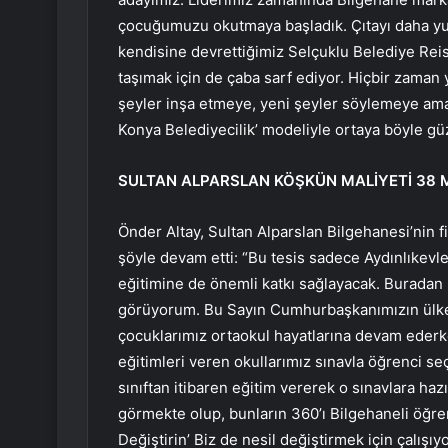
çocuğumuzu okutmaya başladık. Çıtayı daha yuka
kendisine devrettiğimiz Selçuklu Belediye Reisi
taşımak için de çaba sarf ediyor. Hiçbir zaman
şeyler inşa etmeye, yeni şeyler söylemeye ama
Konya Belediyecilik’ modeliyle ortaya böyle güze
SULTAN ALPARSLAN KÖŞKÜN MALİYETİ 38 M
Önder Altay, Sultan Alparslan Bilgehanesi’nin fi
şöyle devam etti: “Bu tesis sadece Aydınlıkevl
eğitimine de önemli katkı sağlayacak. Buradan 
görüyorum. Bu Sayın Cumhurbaşkanımızın ülkemiz
çocuklarımız ortaokul hayatlarına devam ederken
eğitimleri veren okullarımız sınavla öğrenci s
sınıftan itibaren eğitim vererek o sınavlara ha
görmekte olup, bunların 360’ı Bilgehaneli öğrenc
Değiştirin’ Biz de nesil değiştirmek için çalışıy