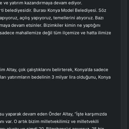
meye ve yatırım kazandırmaya devam ediyor.
rti belediyesidir. Burası Konya Model Belediyesi. Söz
apıyoruz, açılış yapıyoruz, temellerini atıyoruz. Bazı
aya devam etsinler. Bizimkiler kimin ne yaptığını
sadece mahallemize değil tüm ilçemize ve hatta ilimize
 Altay, çok çalıştıklarını belirterek, Konya’da sadece
kları yatırımların bedelinin 3 milyar lira olduğunu, Konya
u yaparak devam eden Önder Altay, “İşte karşımızda
var. O artık bizim milletvekilimiz ve milletvekili
ı oluştu ve şimdi 20. Bilgehane’yi açıyoruz. 25 bin