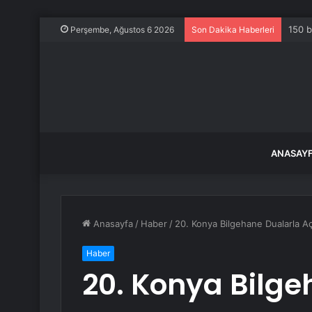
150 b
Perşembe, Ağustos 6 2026
Son Dakika Haberleri
ANASAY
Anasayfa
/
Haber
/
20. Konya Bilgehane Dualarla Aç
Haber
20. Konya Bilge