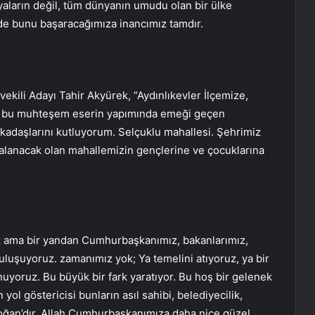
ların değil, tüm dünyanın umudu olan bir ülke
nde bunu başaracağımıza inancımız tamdır.
vekili Adayı Tahir Akyürek, “Aydınlıkevler İlçemize,
üm bu muhteşem eserin yapımında emeği geçen
kadaşlarını kutluyorum. Selçuklu mahallesi. Şehrimiz
alanacak olan mahallemizin gençlerine ve çocuklarına
z ama bir yandan Cumhurbaşkanımız, bakanlarımız,
uluşuyoruz. zamanımız yok; Ya temelini atıyoruz, ya bir
nuyoruz. Bu büyük bir fark yaratıyor. Bu hoş bir gelenek
yol göstericisi bunların asıl sahibi, belediyecilik,
doğan’dır. Allah Cumhurbaşkanımıza daha nice güzel