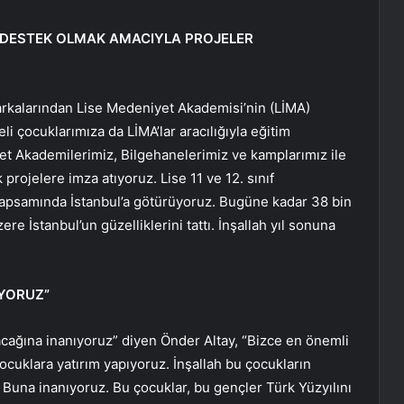
NE DESTEK OLMAK AMACIYLA PROJELER
arkalarından Lise Medeniyet Akademisi’nin (LİMA)
i çocuklarımıza da LİMA’lar aracılığıyla eğitim
et Akademilerimiz, Bilgehanelerimiz ve kamplarımız ile
 projelere imza atıyoruz. Lise 11 ve 12. sınıf
 kapsamında İstanbul’a götürüyoruz. Bugüne kadar 38 bin
re İstanbul’un güzelliklerini tattı. İnşallah yıl sonuna
YORUZ”
cağına inanıyoruz” diyen Önder Altay, “Bizce en önemli
 çocuklara yatırım yapıyoruz. İnşallah bu çocukların
Buna inanıyoruz. Bu çocuklar, bu gençler Türk Yüzyılını