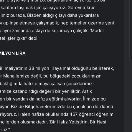
rılara taşımak için çalışıyoruz. Görevi tekrar
miz burada. Bizden aldığı çıtayı daha yukarılara
 yıkıp inşa etmeye çalışmadık, hep temeller üzerine yeni
 aynı zamanda eskiyi de korumaya çalıştık. ‘Model
l işler çıktı” dedi.
İLYON LİRA
ili maliyetinin 38 milyon liraya mal olduğunu belirterek,
er Mahallemize değil, bu bölgedeki çocuklarımızın
baktığımda hafız olmaya çalışan çocuklarımızı
e kazandırdığı değerli bir yeniliktir. Artık
 bir yandan da hafıza eğitimi alıyorlar. İlimizde bu
eçiyor. Biz de Bilgehanelerimizde bu çocukları dördüncü
zırlıyoruz. Halen hafize okullarında 467 öğrenci öğrenim
ilerden oluşmaktadır. ‘Bir Hafız Yetiştirin, Bir Nesil
oruz.”