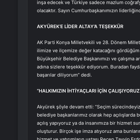
inşa edecek ve Türkiye sadece mazlum coğrafya
olacaktır. Sayın Cumhurbaşkanımızın liderliği
AKYÜREK’E LİDER ALTAY’A TEŞEKKÜR
AK Parti Konya Milletvekili ve 28. Dönem Millet
ilimize ve ilçemize değer katacağını gördüğ
Büyükşehir Belediye Başkanımızı ve çalışma ar
adına sizlere teşekkür ediyorum. Buradan fayd
başarılar diliyorum” dedi.
“HALKIMIZIN İHTİYAÇLARI İÇİN ÇALIŞIYORUZ
Akyürek şöyle devam etti: “Seçim sürecindeyi
belediye başkanlarımız olarak hep açılışlarda b
açılış yapıyoruz ya da insanımıza bir hizmet su
oluşturur. Birçok işe imza atıyoruz ama bunların 
hizmet ve yatırımların ustası Recep Tayyip Er