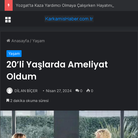
Yozgat’ta Kaza Yardımcı Olmaya Çalışırken Hayatını Kaybetti
Menü
Anasayfa
/
Yaşam
Yaşam
20’li Yaşlarda Ameliyat
Oldum
DİLAN BİÇER
Nisan 27, 2024
0
0
2 dakika okuma süresi