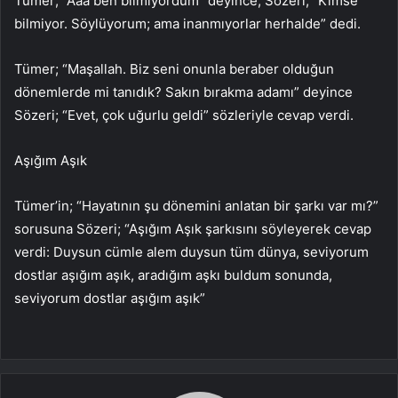
Tümer; “Aaa ben bilmiyordum” deyince, Sözeri; “Kimse
bilmiyor. Söylüyorum; ama inanmıyorlar herhalde” dedi.
Tümer; “Maşallah. Biz seni onunla beraber olduğun
dönemlerde mi tanıdık? Sakın bırakma adamı” deyince
Sözeri; “Evet, çok uğurlu geldi” sözleriyle cevap verdi.
Aşığım Aşık
Tümer’in; “Hayatının şu dönemini anlatan bir şarkı var mı?”
sorusuna Sözeri; “Aşığım Aşık şarkısını söyleyerek cevap
verdi: Duysun cümle alem duysun tüm dünya, seviyorum
dostlar aşığım aşık, aradığım aşkı buldum sonunda,
seviyorum dostlar aşığım aşık”