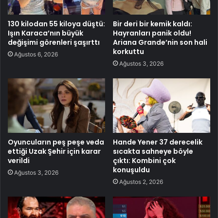
130 kilodan 55 kiloya düştü:
Bir deri bir kemik kaldı:
Işın Karaca’nın büyük
Hayranları panik oldu!
değişimi görenleri şaşırttı
Ariana Grande’nin son hali
korkuttu
Ağustos 6, 2026
Ağustos 3, 2026
Oyuncuların peş peşe veda
Hande Yener 37 derecelik
ettiği Uzak Şehir için karar
sıcakta sahneye böyle
verildi
çıktı: Kombini çok
konuşuldu
Ağustos 3, 2026
Ağustos 2, 2026