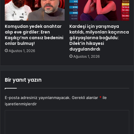
Komşudan yedek anahtar
Kardeşi için yarışmaya
alıp eve girdiler: Eren
katıldı, milyonları kaçırınca
Kaşıkçı’nın cansız bedenini
gözyaşlarına boğuldu:
onlar bulmuş!
Dilek’in hikayesi
duygulandırdı
Ağustos 1, 2026
Ağustos 1, 2026
Bir yanıt yazın
E-posta adresiniz yayınlanmayacak.
Gerekli alanlar
*
ile
işaretlenmişlerdir
Y
o
r