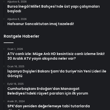
Ağustos 6, 2026
Bursa İnegöl Millet Bahçesi’nde üst yapı çalışmaları
başladı
Ağustos 6, 2026
Hafsanur Sancaktutan imaj tazeledi!
Rastgele Haberler
Ocak 1, 2026
ATV canlı izle: Müge Anlı HD kesintisiz canlı izleme linki!
30 Aralık ATV yayın akışında neler var?
Ocak 16, 2025
İspanya Dışişleri Bakanı Şam’da Suriye’nin Yeni Lideri ile
Görüştü
Eylül 16, 2025
Cumhurbaşkanı Erdoğan’dan Manavgat
Belediyesi’ndeki rüşvet paraları için ilk yorum
Aralık 31, 2024
SPK’dan yeniden değerlemeye tabi tutarlarda