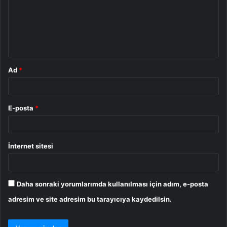
u
m
*
Ad
*
E-posta
*
İnternet sitesi
Daha sonraki yorumlarımda kullanılması için adım, e-posta
adresim ve site adresim bu tarayıcıya kaydedilsin.