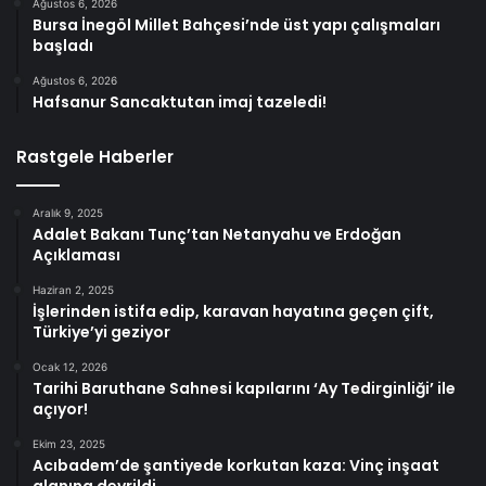
Ağustos 6, 2026
Bursa İnegöl Millet Bahçesi’nde üst yapı çalışmaları
başladı
Ağustos 6, 2026
Hafsanur Sancaktutan imaj tazeledi!
Rastgele Haberler
Aralık 9, 2025
Adalet Bakanı Tunç’tan Netanyahu ve Erdoğan
Açıklaması
Haziran 2, 2025
İşlerinden istifa edip, karavan hayatına geçen çift,
Türkiye’yi geziyor
Ocak 12, 2026
Tarihi Baruthane Sahnesi kapılarını ‘Ay Tedirginliği’ ile
açıyor!
Ekim 23, 2025
Acıbadem’de şantiyede korkutan kaza: Vinç inşaat