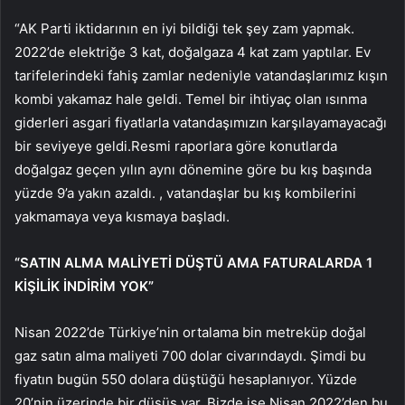
“AK Parti iktidarının en iyi bildiği tek şey zam yapmak.
2022’de elektriğe 3 kat, doğalgaza 4 kat zam yaptılar. Ev
tarifelerindeki fahiş zamlar nedeniyle vatandaşlarımız kışın
kombi yakamaz hale geldi. Temel bir ihtiyaç olan ısınma
giderleri asgari fiyatlarla vatandaşımızın karşılayamayacağı
bir seviyeye geldi.Resmi raporlara göre konutlarda
doğalgaz geçen yılın aynı dönemine göre bu kış başında
yüzde 9’a yakın azaldı. , vatandaşlar bu kış kombilerini
yakmamaya veya kısmaya başladı.
“SATIN ALMA MALİYETİ DÜŞTÜ AMA FATURALARDA 1
KİŞİLİK İNDİRİM YOK”
Nisan 2022’de Türkiye’nin ortalama bin metreküp doğal
gaz satın alma maliyeti 700 dolar civarındaydı. Şimdi bu
fiyatın bugün 550 dolara düştüğü hesaplanıyor. Yüzde
20’nin üzerinde bir düşüş var. Bizde ise Nisan 2022’den bu