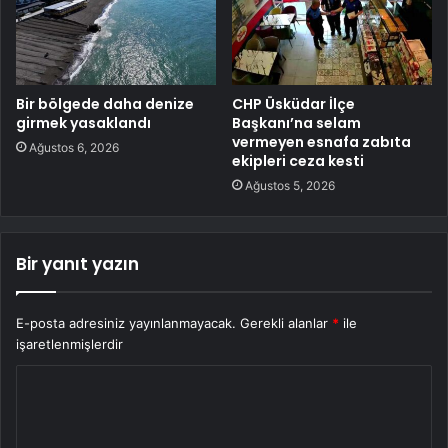
Bir bölgede daha denize
CHP Üsküdar İlçe
girmek yasaklandı
Başkanı’na selam
vermeyen esnafa zabıta
Ağustos 6, 2026
ekipleri ceza kesti
Ağustos 5, 2026
Bir yanıt yazın
E-posta adresiniz yayınlanmayacak.
Gerekli alanlar
*
ile
işaretlenmişlerdir
Y
o
r