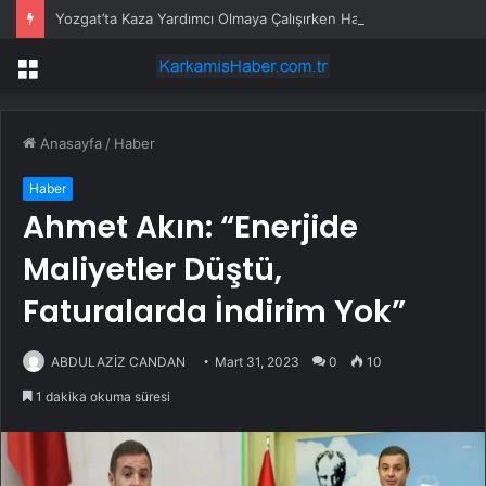
Yozgat’ta Kaza Yardımcı Olmaya Çalışırken Hayatını Kaybetti
Menü
Anasayfa
/
Haber
Haber
Ahmet Akın: “Enerjide
Maliyetler Düştü,
Faturalarda İndirim Yok”
ABDULAZİZ CANDAN
Mart 31, 2023
0
10
1 dakika okuma süresi