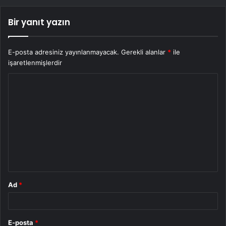
Bir yanıt yazın
E-posta adresiniz yayınlanmayacak.
Gerekli alanlar
*
ile
işaretlenmişlerdir
Y
o
r
u
m
*
Ad
*
E-posta
*