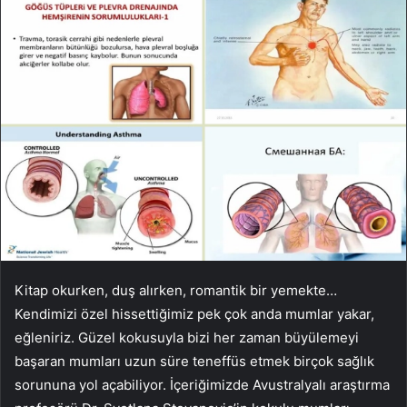
Kitap okurken, duş alırken, romantik bir yemekte…
Kendimizi özel hissettiğimiz pek çok anda mumlar yakar,
eğleniriz. Güzel kokusuyla bizi her zaman büyülemeyi
başaran mumları uzun süre teneffüs etmek birçok sağlık
sorununa yol açabiliyor. İçeriğimizde Avustralyalı araştırma