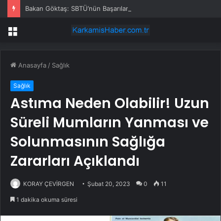
Bakan Göktaş: SBTÜ’nün Başarıları Gurur Verici
Menü
Anasayfa
/
Sağlık
Sağlık
Astıma Neden Olabilir! Uzun
Süreli Mumların Yanması ve
Solunmasının Sağlığa
Zararları Açıklandı
KORAY ÇEVİRGEN
Şubat 20, 2023
0
11
1 dakika okuma süresi