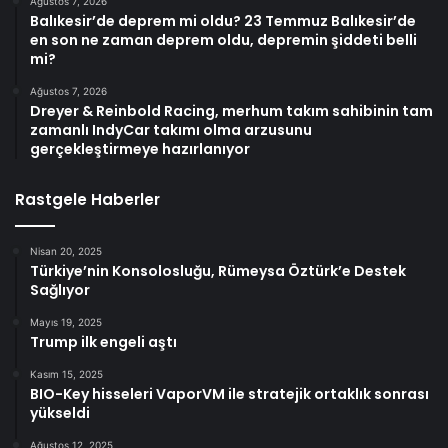
Ağustos 7, 2026
Balıkesir’de deprem mi oldu? 23 Temmuz Balıkesir’de
en son ne zaman deprem oldu, depremin şiddeti belli
mi?
Ağustos 7, 2026
Dreyer & Reinbold Racing, merhum takım sahibinin tam
zamanlı IndyCar takımı olma arzusunu
gerçekleştirmeye hazırlanıyor
Rastgele Haberler
Nisan 20, 2025
Türkiye’nin Konsolosluğu, Rümeysa Öztürk’e Destek
Sağlıyor
Mayıs 19, 2025
Trump ilk engeli aştı
Kasım 15, 2025
BIO-Key hisseleri VaporVM ile stratejik ortaklık sonrası
yükseldi
Ağustos 12, 2025