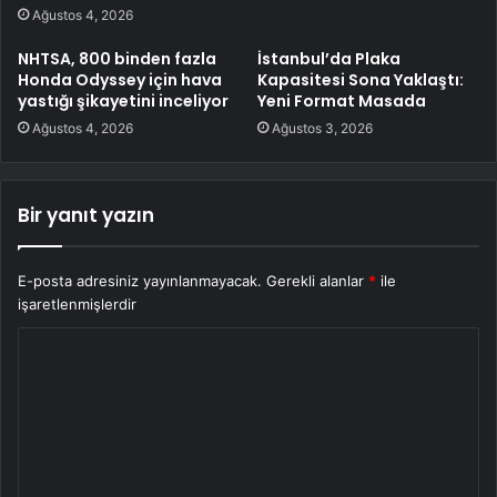
Ağustos 4, 2026
NHTSA, 800 binden fazla
İstanbul’da Plaka
Honda Odyssey için hava
Kapasitesi Sona Yaklaştı:
yastığı şikayetini inceliyor
Yeni Format Masada
Ağustos 4, 2026
Ağustos 3, 2026
Bir yanıt yazın
E-posta adresiniz yayınlanmayacak.
Gerekli alanlar
*
ile
işaretlenmişlerdir
Y
o
r
u
m