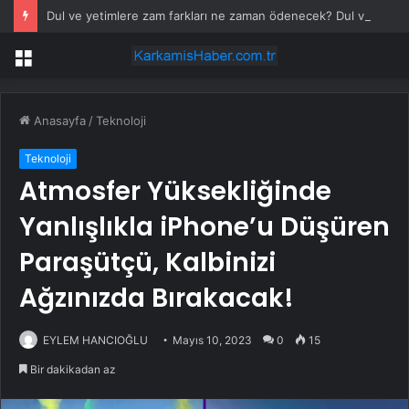
Dul ve yetimlere zam farkları ne zaman ödenecek? Dul ve yetimlere verilecek enflasyon farkı ne kadar?
Menü
Anasayfa
/
Teknoloji
Teknoloji
Atmosfer Yüksekliğinde
Yanlışlıkla iPhone’u Düşüren
Paraşütçü, Kalbinizi
Ağzınızda Bırakacak!
EYLEM HANCIOĞLU
Mayıs 10, 2023
0
15
Bir dakikadan az