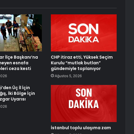
r İlçe Başkanı’na
CHP itiraz etti, Yüksek Seçim
meyen esnafa
Kurulu “mutlak butlan”
leri ceza kesti
gündemiyle toplanıyor
2026
Ağustos 5, 2026
’den Üç İl İçin
ış, İki Bölge İçin
zgar Uyarısı
2026
İstanbul toplu ulaşıma zam