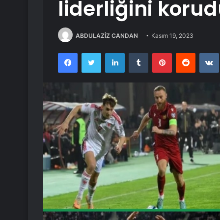
liderliğini koru
ABDULAZİZ CANDAN
Kasım 19, 2023
Facebook
Twitter
LinkedIn
Tumblr
Pinterest
Reddit