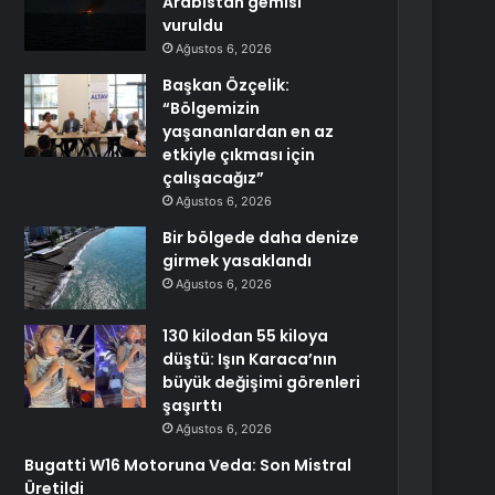
Arabistan gemisi
vuruldu
Ağustos 6, 2026
Başkan Özçelik:
“Bölgemizin
yaşananlardan en az
etkiyle çıkması için
çalışacağız”
Ağustos 6, 2026
Bir bölgede daha denize
girmek yasaklandı
Ağustos 6, 2026
130 kilodan 55 kiloya
düştü: Işın Karaca’nın
büyük değişimi görenleri
şaşırttı
Ağustos 6, 2026
Bugatti W16 Motoruna Veda: Son Mistral
Üretildi