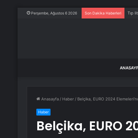
Tıp l
Perşembe, Ağustos 6 2026
Son Dakika Haberleri
ANASAY
Anasayfa
/
Haber
/
Belçika, EURO 2024 Elemeleri’nd
Haber
Belçika, EURO 2