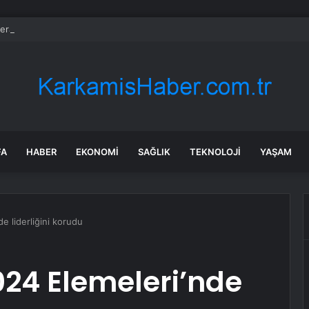
iteratürüne geçen nadir vaka: Milwaukee Omuz Sendromu
FA
HABER
EKONOMI
SAĞLIK
TEKNOLOJI
YAŞAM
e liderliğini korudu
024 Elemeleri’nde