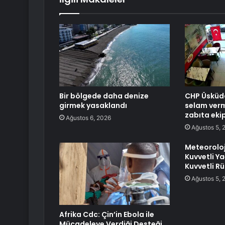
Bir bölgede daha denize
CHP Üsküda
girmek yasaklandı
selam ver
zabıta ekip
Ağustos 6, 2026
Ağustos 5, 
Meteoroloji
Kuvvetli Yağ
Kuvvetli Rü
Ağustos 5, 
Afrika Cdc: Çin’in Ebola ile
Mücadeleye Verdiği Desteği