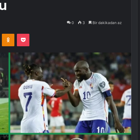
du
0
3
Bir dakikadan az
VKontakte
Odnoklassniki
Pocket