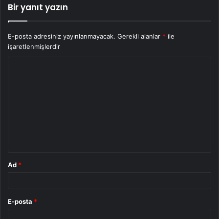
Bir yanıt yazın
E-posta adresiniz yayınlanmayacak.
Gerekli alanlar
*
ile
işaretlenmişlerdir
Y
o
r
u
m
*
Ad
*
E-posta
*