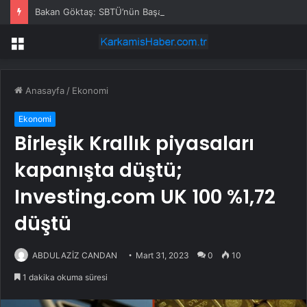
Bakan Göktaş: SBTÜ’nün Başarıları Gurur Verici
Menü
Anasayfa
/
Ekonomi
Ekonomi
Birleşik Krallık piyasaları
kapanışta düştü;
Investing.com UK 100 %1,72
düştü
ABDULAZİZ CANDAN
Mart 31, 2023
0
10
1 dakika okuma süresi