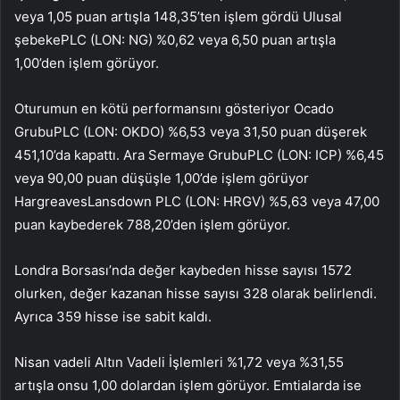
veya 1,05 puan artışla 148,35’ten işlem gördü
Ulusal
şebeke
PLC (LON:
NG
) %0,62 veya 6,50 puan artışla
1,00’den işlem görüyor.
Oturumun en kötü performansını gösteriyor
Ocado
Grubu
PLC (LON:
OKDO
) %6,53 veya 31,50 puan düşerek
451,10’da kapattı.
Ara Sermaye Grubu
PLC (LON:
ICP
) %6,45
veya 90,00 puan düşüşle 1,00’de işlem görüyor
Hargreaves
Lansdown PLC (LON:
HRGV
) %5,63 veya 47,00
puan kaybederek 788,20’den işlem görüyor.
Londra Borsası’nda değer kaybeden hisse sayısı 1572
olurken, değer kazanan hisse sayısı 328 olarak belirlendi.
Ayrıca 359 hisse ise sabit kaldı.
Nisan vadeli Altın Vadeli İşlemleri %1,72 veya %31,55
artışla onsu 1,00 dolardan işlem görüyor. Emtialarda ise