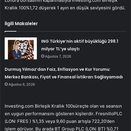
Londra borsasının kapanmasıyla
Investing.com Birleşik
Krallık 100
%1,72 düşerek 1 ayın en düşük seviyesini gördü.
İlgili Makaleler
ING Türkiye’nin aktif büyüklüğü 298.1
milyar TL’ye ulaştı
Ağustos 7, 2026
Durmuş Yılmaz’dan Faiz, Enflasyon ve Kur Yorumu:
Merkez Bankası, Fiyat ve Finansal İstikrarı Sağlayamadı
Ağustos 6, 2026
Investing.com Birleşik Krallık 100
süreçte olan ve seansın
en uygun performansını gösteren kişilerdir.
Fresnillo
PLC
(LON:
FRES
) %1,35 veya 9,60 puan artışla 722,20’den
işlem görüyor. Bu arada BT Group PLC (LON:
BT
) %0,71