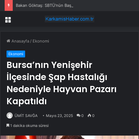
Bakan Göktaş: SBTÜ’nün Başarıları Gurur Verici
Menü
Anasayfa
/
Ekonomi
Ekonomi
Bursa’nın Yenişehir
İlçesinde Şap Hastalığı
Nedeniyle Hayvan Pazarı
Kapatıldı
ÜMİT SAVĞA
Mayıs 23, 2025
0
0
1 dakika okuma süresi