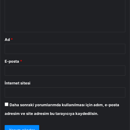
u
m
*
Ad
*
E-posta
*
İnternet sitesi
Daha sonraki yorumlarımda kullanılması için adım, e-posta
adresim ve site adresim bu tarayıcıya kaydedilsin.