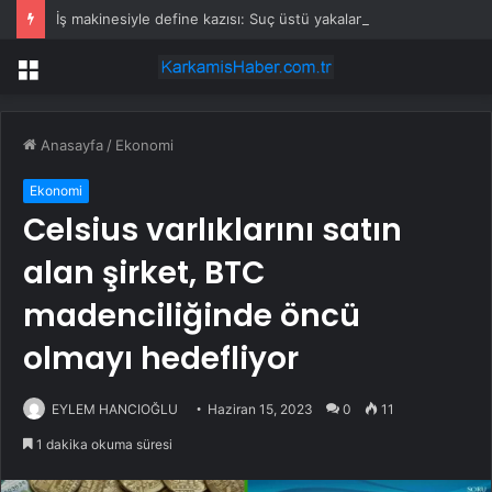
İş makinesiyle define kazısı: Suç üstü yakalandılar
Menü
Anasayfa
/
Ekonomi
Ekonomi
Celsius varlıklarını satın
alan şirket, BTC
madenciliğinde öncü
olmayı hedefliyor
EYLEM HANCIOĞLU
Haziran 15, 2023
0
11
1 dakika okuma süresi