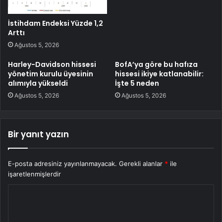
İstihdam Endeksi Yüzde 1,2
Arttı
Ağustos 5, 2026
Harley-Davidson hissesi
BofA’ya göre bu hafıza
yönetim kurulu üyesinin
hissesi ikiye katlanabilir:
alımıyla yükseldi
İşte 5 neden
Ağustos 5, 2026
Ağustos 5, 2026
Bir yanıt yazın
E-posta adresiniz yayınlanmayacak.
Gerekli alanlar
*
ile
işaretlenmişlerdir
Y
o
r