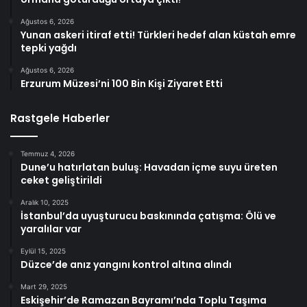
Ağustos 6, 2026
Yunan askeri itiraf etti! Türkleri hedef alan küstah emre
tepki yağdı
Ağustos 6, 2026
Erzurum Müzesi’ni 100 Bin Kişi Ziyaret Etti
Rastgele Haberler
Temmuz 4, 2026
Dune’u hatırlatan buluş: Havadan içme suyu üreten
ceket geliştirildi
Aralık 10, 2025
İstanbul’da uyuşturucu baskınında çatışma: Ölü ve
yaralılar var
Eylül 15, 2025
Düzce’de anız yangını kontrol altına alındı
Mart 29, 2025
Eskişehir’de Ramazan Bayramı’nda Toplu Taşıma