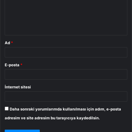
u
m
*
Ad
*
E-posta
*
İnternet sitesi
Daha sonraki yorumlarımda kullanılması için adım, e-posta
adresim ve site adresim bu tarayıcıya kaydedilsin.