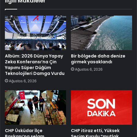
İlgili Makaleler
Albüm: 2026 Dünya Yapay
Bir bölgede daha denize
Zeka Konferansı’na Çin
girmek yasaklandı
Yapımı Süper Düğüm
Ağustos 6, 2026
Teknolojileri Damga Vurdu
Ağustos 6, 2026
CHP Üsküdar İlçe
CHP itiraz etti, Yüksek
Başkanı’na selam
Seçim Kurulu “mutlak