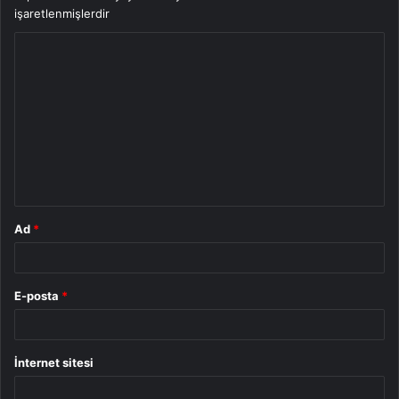
işaretlenmişlerdir
Y
o
r
u
m
*
Ad
*
E-posta
*
İnternet sitesi