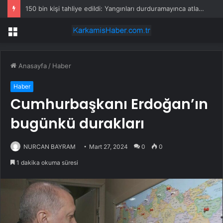
150 bin kişi tahliye edildi: Yangınları durduramayınca atları saldılar
Menü
Anasayfa
/
Haber
Haber
Cumhurbaşkanı Erdoğan’ın
bugünkü durakları
NURCAN BAYRAM
Mart 27, 2024
0
0
1 dakika okuma süresi