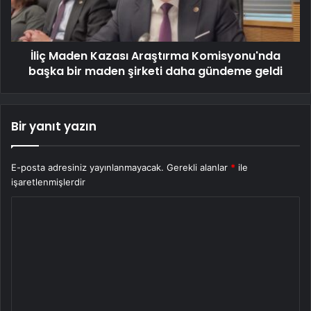
İliç Maden Kazası Araştırma Komisyonu'nda
başka bir maden şirketi daha gündeme geldi
Bir yanıt yazın
E-posta adresiniz yayınlanmayacak.
Gerekli alanlar
*
ile
işaretlenmişlerdir
Y
o
r
u
m