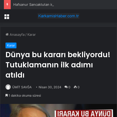
Hafsanur Sancaktutan imaj tazeledi!
Menü
Anasayfa
/
Karar
Karar
Dünya bu kararı bekliyordu!
Tutuklamanın ilk adımı
atıldı
ÜMİT SAVĞA
Nisan 30, 2024
0
0
1 dakika okuma süresi