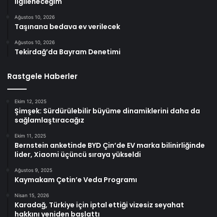
ilgileneceğim
Ağustos 10, 2026
Taşınana bedava ev verilecek
Ağustos 10, 2026
Tekirdağ’da Bayram Denetimi
Rastgele Haberler
Ekim 12, 2025
Şimşek: Sürdürülebilir büyüme dinamiklerini daha da
sağlamlaştıracağız
Ekim 11, 2025
Bernstein anketinde BYD Çin’de EV marka bilinirliğinde
lider, Xiaomi üçüncü sıraya yükseldi
Ağustos 9, 2025
Kaymakam Çetin’e Veda Programı
Nisan 15, 2026
Karadağ, Türkiye için iptal ettiği vizesiz seyahat
hakkını yeniden başlattı