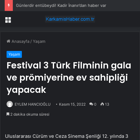
Günlerdir entübeydi! Kadir İnanır’dan haber var
Menü
Anasayfa
/
Yaşam
Yaşam
Festival 3 Türk Filminin gala
ve prömiyerine ev sahipliği
yapacak
EYLEM HANCIOĞLU
Kasım 15, 2022
0
13
2 dakika okuma süresi
Uluslararası Cürüm ve Ceza Sinema Şenliği 12. yılında 3