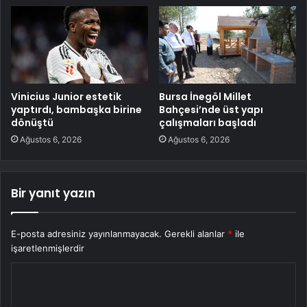
Vinicius Junior estetik
Bursa İnegöl Millet
yaptırdı, bambaşka birine
Bahçesi’nde üst yapı
dönüştü
çalışmaları başladı
Ağustos 6, 2026
Ağustos 6, 2026
Bir yanıt yazın
E-posta adresiniz yayınlanmayacak.
Gerekli alanlar
*
ile
işaretlenmişlerdir
Y
o