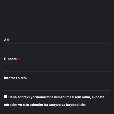
r
u
m
*
Ad
*
E-posta
*
İnternet sitesi
Daha sonraki yorumlarımda kullanılması için adım, e-posta
adresim ve site adresim bu tarayıcıya kaydedilsin.