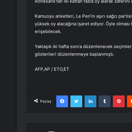
Rönesans’tan iki kattan fazla oy alarak zaferini i
Kamuoyu anketleri, Le Pen’in aşırı sağcı partis
yüksek oy alacağına işaret ediyor. Öyle olması
erişebilecek.
Yaklaşık iki hafta sonra düzenlenecek seçimle
gösterileri düzenlenmeye başlanmıştı.
AFP,AP / ETO,ET
Facebook
Twitter
LinkedIn
Tumblr
Pint
Paylaş