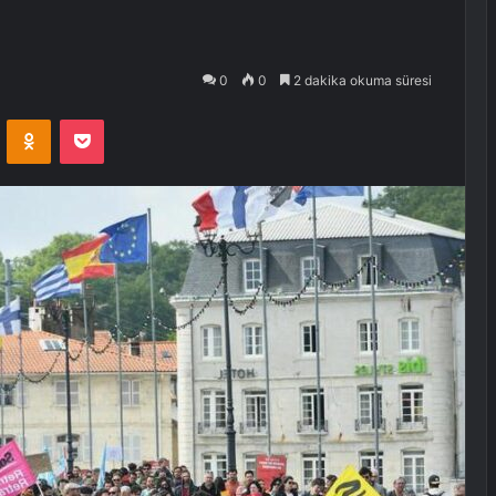
0
0
2 dakika okuma süresi
VKontakte
Odnoklassniki
Pocket