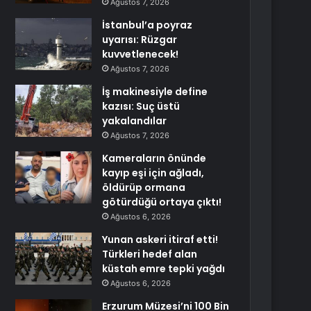
Ağustos 7, 2026
İstanbul’a poyraz
uyarısı: Rüzgar
kuvvetlenecek!
Ağustos 7, 2026
İş makinesiyle define
kazısı: Suç üstü
yakalandılar
Ağustos 7, 2026
Kameraların önünde
kayıp eşi için ağladı,
öldürüp ormana
götürdüğü ortaya çıktı!
Ağustos 6, 2026
Yunan askeri itiraf etti!
Türkleri hedef alan
küstah emre tepki yağdı
Ağustos 6, 2026
Erzurum Müzesi’ni 100 Bin