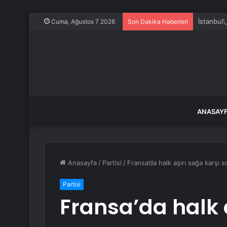
İstanbul’
Cuma, Ağustos 7 2026
Son Dakika Haberleri
ANASAY
Anasayfa
/
Partisi
/
Fransa’da halk aşırı sağa karşı 
Partisi
Fransa’da halk 