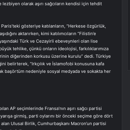
 lezbiyen olarak aşırı sağcıların kendisi için tehdit
 Paris’teki gösteriye katılanların, “Herkese özgürlük,
ıdığını aktarırken, kimi katılımcıların “Filistin’e
6 yaşındaki Türk ve Cezayirli ebeveynleri olan lise
üyük tehlike, çünkü onların ideolojisi, farkılıklarımıza
rinin diğerinden korkusu üzerine kurulu” dedi. Türkiye
ğini belirterek, “Irkçılık ve İslamofobi konusuna kafa
cak başörtüm nedeniyle sosyal medyada ve sokakta her
ılan AP seçimlerinde Fransa’nın aşırı sağcı partisi
yarışa girmiş, parti oylarını bir önceki seçime göre dört
y alan Ulusal Birlik, Cumhurbaşkanı Macron’un partisi