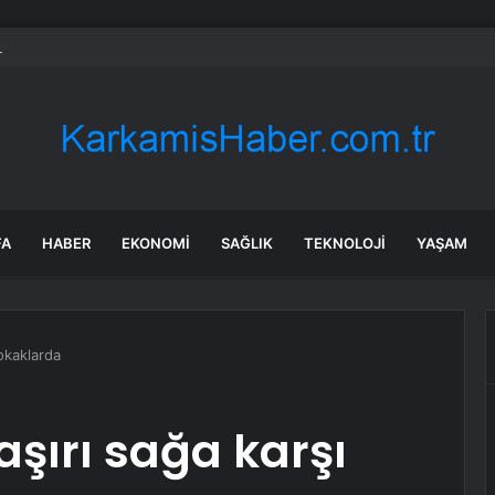
a poyraz uyarısı: Rüzgar kuvvetlenecek!
FA
HABER
EKONOMI
SAĞLIK
TEKNOLOJI
YAŞAM
sokaklarda
aşırı sağa karşı