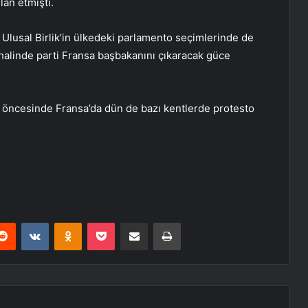
lan etmişti.
i Ulusal Birlik’in ülkedeki parlamento seçimlerinde de
 halinde parti Fransa başbakanını çıkaracak güce
r öncesinde Fransa’da dün de bazı kentlerde protesto
erest
Reddit
VKontakte
Odnoklassniki
Pocket
E-Posta ile paylaş
Yazdır