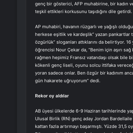
genç bir gösterici, AFP muhabirine, bir kadın ve
teşkil ettikleri korkusunu taşıdığını dile getirdi.
AP muhabiri, havanın rüzgarlı ve yağışlı olduğu
herkese eşitlik ve kardeşlik” yazan pankartlar taş
özgürlük” sloganları attıklarını da belirtiyor. 1
öğrencisi Nour Çekar da, “Benim için aşırı sağ b
rağmen hepimiz Fransız vatandaşı olsak bile bi
kökenli genç liseli, oyunu solcu ittifaka verece
yoran sadece onlar. Ben özgür bir kadınım an
gün hakarete uğruyorum” dedi.
Rekor oy aldılar
AB üyesi ülkelerde 6-9 Haziran tarihlerinde yap
Ulusal Birlik (RN) genç aday Jordan Bardellaile 
kattan fazla artırmayı başarmıştı. Yüzde 31,5 o