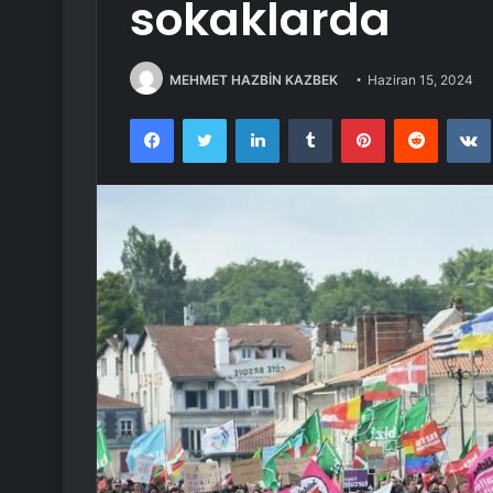
sokaklarda
MEHMET HAZBİN KAZBEK
Haziran 15, 2024
Facebook
Twitter
LinkedIn
Tumblr
Pinterest
Reddit