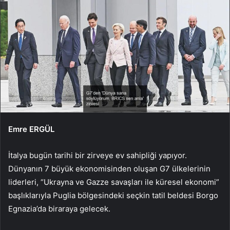
Emre ERGÜL
İtalya bugün tarihi bir zir­veye ev sahipliği yapıyor.
Dünyanın 7 büyük eko­nomisinden oluşan G7 ülke­lerinin
liderleri, “Ukrayna ve Gazze savaşları ile küresel ekonomi”
başlıklarıyla Puglia bölgesindeki seçkin tatil bel­desi Borgo
Egnazia’da birara­ya gelecek.