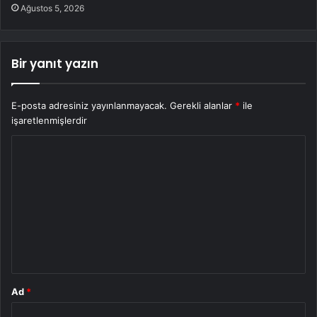
Ağustos 5, 2026
Bir yanıt yazın
E-posta adresiniz yayınlanmayacak.
Gerekli alanlar
*
ile
işaretlenmişlerdir
Y
o
r
u
m
*
Ad
*