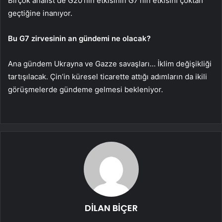
Birçok analist de G20’nin etkisinin G7’nin etkisini çoktan
geçtiğine inanıyor.
Bu G7 zirvesinin an gündemi ne olacak?
Ana gündem Ukrayna ve Gazze savaşları… İklim değişikliği
tartışılacak. Çin’in küresel ticarette attığı adımların da ikili
görüşmelerde gündeme gelmesi bekleniyor.
DİLAN BİÇER