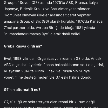
Group of Seven (G7) aslın­da 1975’te ABD, Fransa, İtal­ya,
Japonya, Birleşik Kral­lık ve Batı Almanya tarafın­dan
“komünist olmayan ülkeler arasında ticaret yapmak”
amacıyla Group of Six (G6) olarak kuruldu. 1976’da Kanada,
7’nci part­ner oldu. Avrupa Birliği de bloğa 1981 yılında
“numa­ralandırılmamış üye” ola­rak dahil edildi.
Gruba Rusya girdi mi?
Evet, 1998 yılında… Orga­nizasyon resmen G8 ol­du. Ancak
ABD dışındaki üyelerin finans bakan­lıklarının sert eleştirisi,
Rusya’nın 2014’te Kırım’I ilhakı ve Rusya’nın Suriye
yönetimine desteği nede­niyle G7 eski haline döndü.
G7’nin alternatifi ne?
G7, tüzüğü ve sekreteryası olan resmi bir kurum değil.