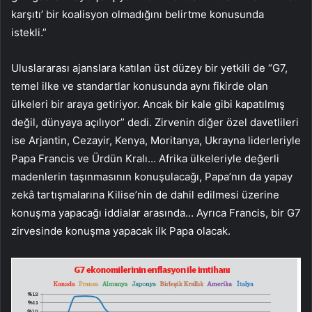
karşıtı’ bir koalisyon olmadığı­nı belirtme konusunda
istekli.”
Uluslararası ajanslara katı­lan üst düzey bir yetkili de “G7,
temel ilke ve standartlar konu­sunda aynı fikirde olan
ülkele­ri bir araya getiriyor. Ancak bir kale gibi kapatılmış
değil, dün­yaya açılıyor” dedi. Zirvenin di­ğer özel davetlileri
ise Arjan­tin, Cezayir, Kenya, Moritan­ya, Ukrayna liderleriyle
Papa Francis ve Ürdün Kralı… Afri­ka ülkeleriyle değerli
maden­lerin taşınmasının konuşula­cağı, Papa’nın da yapay
zekâ tartışmalarına Kilise’nin de dahil edilmesi üzerine
konuş­ma yapacağı iddialar arasın­da… Ayrıca Francis, bir G7
zir­vesinde konuşma yapacak ilk Papa olacak.