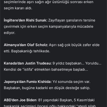
seçimlerinde aşırı sağın ağır üstünlüğü sonrası erken
seçim kararı aldı.
İngiltere’den Rishi Sunak:
Zayıflayan şanslarını tersine
çevirmek için erken seçim kampanyalarıyla mücadele
ediyor.
Almanya’dan Olaf Scholz:
Aşırı sağ çok büyük zafer elde
et­ti. Başbakanlığı teh­likede.
Kanada’dan Justin Trudeau:
9 yıldız başbakan… Yoruldu…
Kendisi de “istifa” etmekten bahsetmeye başladı…
Japonya’dan Fumio Kis­hida:
Yıl sonunda seçim var.
Başbakan, bugüne kadarki en düşük desteğe sahip.
ABD’den Joe Biden
: 81 ya­şındaki Başkan, 5 Kasım’da­ki
başkanlık seçimleri öncesi oğlu hakkındaki “ateşli silah