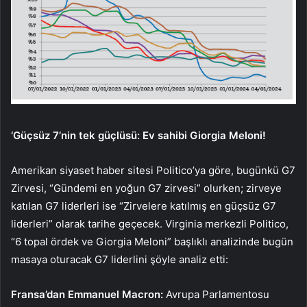
‘Güçsüz 7’nin tek güçlüsü: Ev sahibi Giorgia Meloni!
Amerikan siyaset haber site­si Politico’ya göre, bugün­kü G7
Zirvesi, “Gündemi en yoğun G7 zirvesi” olurken; zirveye
katılan G7 liderleri ise “Zirvelere katılmış en güçsüz G7
liderleri” olarak tarihe ge­çecek. Virginia merkezli Poli­tico,
“6 topal ördek ve Giorgia Meloni” başlıklı analizinde bugün
masaya oturacak G7 liderlini şöyle analiz etti:
Fransa’dan Emmanuel Macron:
Avrupa Parlamen­tosu