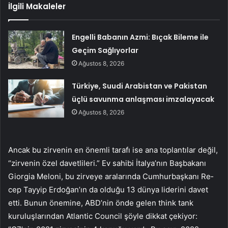
İlgili Makaleler
Engelli Babanın Azmi: Bıçak Bileme ile
Geçim Sağlıyorlar
Ağustos 8, 2026
Türkiye, Suudi Arabistan ve Pakistan
üçlü savunma anlaşması imzalayacak
Ağustos 8, 2026
Ancak bu zirvenin en önem­li tarafı ise ana toplantılar de­ğil,
“zirvenin özel davetlileri.” Ev sahibi İtalya’nın Başbakanı
Giorgia Meloni, bu zirveye ara­larında Cumhurbaşkanı Re­
cep Tayyip Erdoğan’ın da oldu­ğu 13 dünya liderini davet
etti. Bunun önemine, ABD’nin önde gelen think tank
kuruluşların­dan Atlantic Council şöyle dik­kat çekiyor: