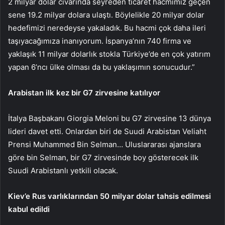
2 milyar dolar civarında sey­reden ticaret hacmimiz geçen
sene 19.2 milyar dolara ulaştı. Böylelikle 20 milyar dolar
he­defimizi neredeyse yakaladık. Bu hacmi çok daha ileri
taşıya­cağımıza inanıyorum. İspan­ya’nın 740 firma ve
yaklaşık 11 milyar dolarlık stokla Tür­kiye’de en çok yatırım
yapan 6’ncı ülke olması da bu yaklaşı­mın sonucudur.”
Arabistan ilk kez bir G7 zirvesine katılıyor
İtalya Başbakanı Giorgia Meloni bu G7 zirvesine 13 dünya
lideri davet etti. On­lardan biri de Suudi Arabis­tan Veliaht
Prensi Muham­med Bin Selman… Ulusla­rarası ajanslara
göre bin Selman, bir G7 zirvesinde boy gösterecek ilk
Suudi Arabistanlı yetkili olacak.
Kiev’e Rus varlıklarından 50 milyar dolar tahsis edilmesi
kabul edildi