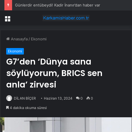
Günlerdir entübeydi! Kadir İnanır’dan haber var
Menü
Anasayfa
/
Ekonomi
Ekonomi
G7’den ‘Dünya sana
söylüyorum, BRICS sen
anla’ zirvesi
DİLAN BİÇER
Haziran 13, 2024
0
0
4 dakika okuma süresi