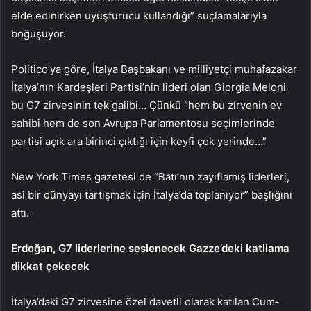
elde edinirken uyuşturucu kullandığı” suçlamalarıyla
boğuşuyor.
Politico’ya göre, İtalya Baş­bakanı ve milliyetçi muha­fazakar
İtalya’nın Kardeşleri Partisi’nin lideri olan Giorgia Meloni
bu G7 zirvesinin tek galibi… Çünkü “hem bu zir­venin ev
sahibi hem de son Avrupa Parlamentosu seçim­lerinde
partisi açık ara birinci çıktığı için keyfi çok ye­rinde…”
New York Times gaze­tesi de “Batı’nın zayıf­lamış liderleri,
asi bir dünyayı tartışmak için İtalya’da toplanı­yor” başlığını
attı.
Erdoğan, G7 liderlerine seslenecek Gazze’deki katliama
dikkat çekecek
İtalya’daki G7 zirvesine özel davetli olarak katılan Cum­