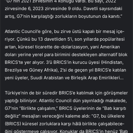
“G7’nin 2021 zir­vesinin 4 konuğu vardı. Bu sayı, 2022
zirvesinde 6, 2023 zirve­sinde 9 oldu. Davetli sayısında­ki
artış, G7’nin karşılaştığı zor­lukların boyutunun da kanıtı.”
Atlantic Council’e göre, bu zirve üstü kapalı bir mesaj içe­
riyor. Çünkü bu 13 davetliden 5’i, son yıllarda popülaritesi
ar­tan, küresel ticarette de-dola­rizasyon, yani Amerikan
doları yerine yerel para birimini des­tekleyen alternatif blok
BRI­CS’te yer alıyor. 3’ü BRICS’in kurucu üyesi (Hindistan,
Bre­zilya ve Güney Afrika), 2’si de geçen yıl BRICS’e katılan
yeni üyeler, Suudi Arabistan ve Bir­leşik Arap Emirlikleri…
Türki­ye’nin de bir süredir BRICS’e katılmak için görüşmeler
yap­tığı biliniyor. Atlantic Coun­cil dün yayınladığı makale­de,
G7’nin “Birlikte çalışalım,” BRICS üyelerinin de “Batı kar­şıtı
değiliz” mesajları vereceği­ni kaleme aldı: “G7, bu ülkele­re
(BRICS) küresel zorluklara karşı hâlâ birlikte çalışabilece­
ğini göstermeye çalışıyor. Ko­nuklar da BRICS’in henüz ‘Batı