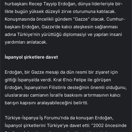
hurbaşkanı Recep Tayyip Er­doğan, dünya liderleriyle bir­
likte bugün yüksek düzey­li zirve oturumuna katılacak.
Konuşmasında öncelikli gün­dem “Gazze” olacak. Cumhur­
başkanı Erdoğan, Gazze’de kalıcı ateşkesin sağlanması
adına Türkiye’nin yürüttüğü diplomasiyi ve yapılan insani
yardımları anlatacak.
İspanyol şirketlere davet
Erdoğan, bir Gazze mesajı da dün resmi bir ziyaret için
gitti­ği İspanya’da verdi. Kral 6’ncı Felipe ile görüşen
Erdoğan, İs­panya’nın Filistin’e desteğinin önemli olduğunu,
uluslararası camianın İsrail’e baskısını ar­tırmasının kalıcı
barışın kapı­sını aralayabileceğini belirtti.
Türkiye-İspanya İş Foru­mu’nda da konuşan Erdoğan,
İspanyol şirketlerini Türki­ye’ye davet etti: “2002 öncesin­de