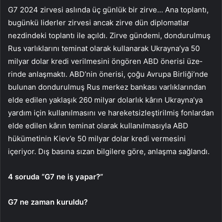
G7 2024 zirvesi aslında üç günlük bir zirve… Ana top­lantı,
bugünkü liderler zir­vesi ancak zirve dün diplo­matlar
nezdindeki toplantı ile açıldı. Zirve gündemi, dondurulmuş
Rus varlık­larını teminat olarak kulla­narak Ukrayna’ya 50
mil­yar dolar kredi verilmesini öngören ABD önerisi üze­
rinde anlaşmaktı. ABD’nin önerisi, çoğu Avrupa Birli­ği’nde
bulunan dondurul­muş Rus merkez bankası varlıklarından
elde edilen yaklaşık 260 milyar do­larlık kârın Ukrayna’ya
yardım için kullanılması­nı ve hareketsizleştirilmiş fonlardan
elde edilen kârın teminat olarak kullanıl­masıyla ABD
hükümetinin Kiev’e 50 milyar dolar kre­di vermesini
içeriyor. Dış basına sızan bilgilere göre, anlaşma sağlandı.
4 soruda “G7 ne iş yapar?”
G7 ne zaman kuruldu?