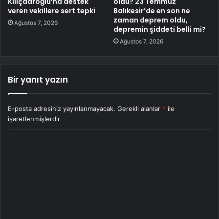
Kılıçdaroğlu’na destek
oldu? 23 Temmuz
veren vekillere sert tepki
Balıkesir’de en son ne
zaman deprem oldu,
Ağustos 7, 2026
depremin şiddeti belli mi?
Ağustos 7, 2026
Bir yanıt yazın
E-posta adresiniz yayınlanmayacak.
Gerekli alanlar
*
ile
işaretlenmişlerdir
Y
o
r
u
m
*