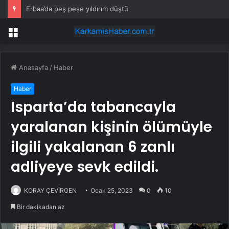
Erbaa’da peş peşe yıldırım düştü
Menü
Anasayfa
/
Haber
Haber
Isparta’da tabancayla
yaralanan kişinin ölümüyle
ilgili yakalanan 6 zanlı
adliyeye sevk edildi.
KORAY ÇEVİRGEN
Ocak 25, 2023
0
10
Bir dakikadan az