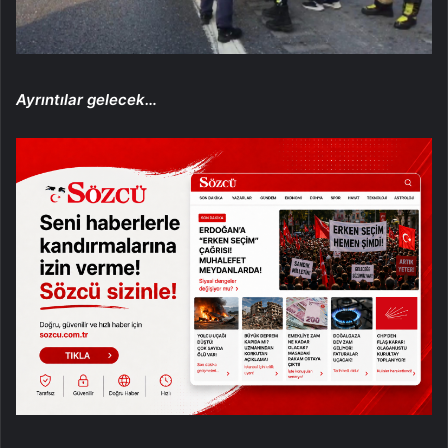
Ayrıntılar gelecek…