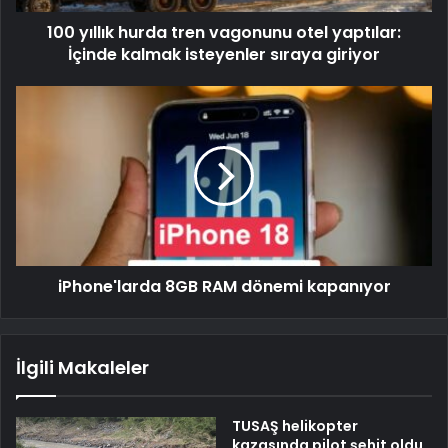
100 yıllık hurda tren vagonunu otel yaptılar:
İçinde kalmak isteyenler sıraya giriyor
iPhone'larda 8GB RAM dönemi kapanıyor
İlgili Makaleler
TUSAŞ helikopter
kazasında pilot şehit oldu