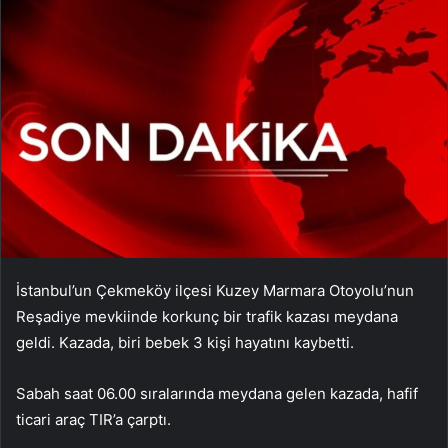
İstanbul’un Çekmeköy ilçesi Kuzey Marmara Otoyolu’nun
Reşadiye mevkiinde korkunç bir trafik kazası meydana
geldi. Kazada, biri bebek 3 kişi hayatını kaybetti.
Sabah saat 06.00 sıralarında meydana gelen kazada, hafif
ticari araç TIR’a çarptı.