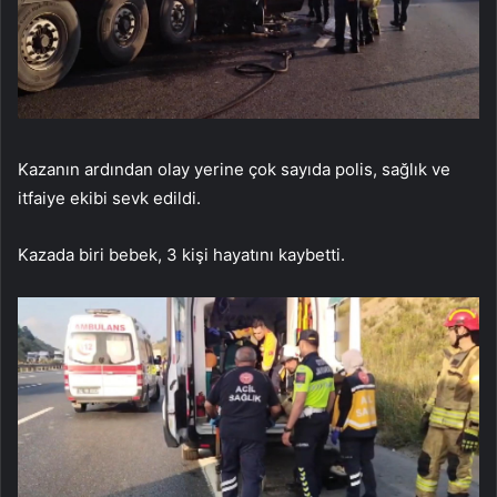
Kazanın ardından olay yerine çok sayıda polis, sağlık ve
itfaiye ekibi sevk edildi.
Kazada biri bebek, 3 kişi hayatını kaybetti.