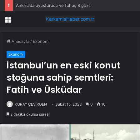
Ankara’da uyuşturucu ve fuhuş 8 gözaltı
Menü
Anasayfa
/
Ekonomi
Ekonomi
İstanbul’un en eski konut
stoğuna sahip semtleri:
Fatih ve Üsküdar
KORAY ÇEVİRGEN
Şubat 15, 2023
0
10
2 dakika okuma süresi