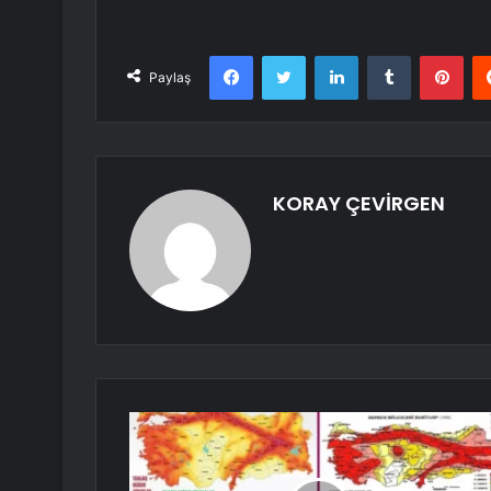
Facebook
Twitter
LinkedIn
Tumblr
Pint
Paylaş
KORAY ÇEVİRGEN