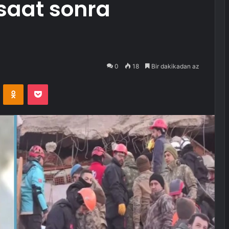
saat sonra
0
18
Bir dakikadan az
VKontakte
Odnoklassniki
Pocket