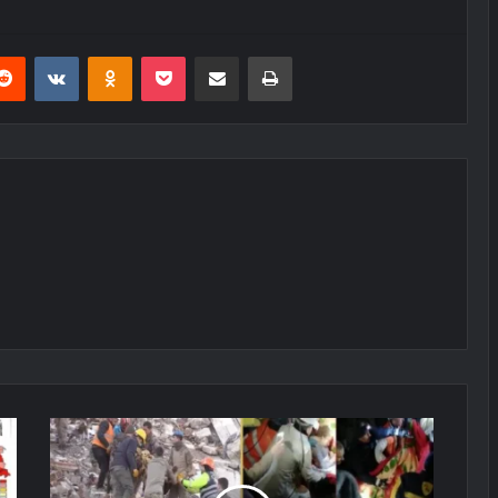
erest
Reddit
VKontakte
Odnoklassniki
Pocket
E-Posta ile paylaş
Yazdır