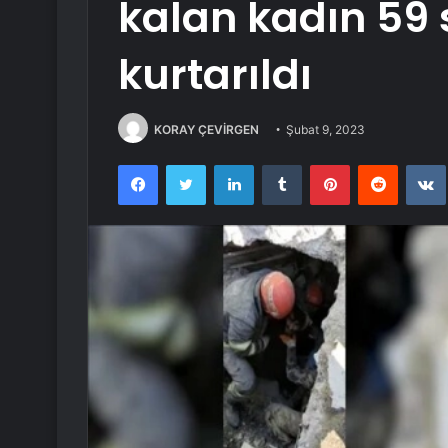
kalan kadın 59 
kurtarıldı
KORAY ÇEVİRGEN
Şubat 9, 2023
Facebook
Twitter
LinkedIn
Tumblr
Pinterest
Reddit