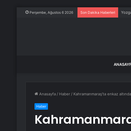
Yozga
Perşembe, Ağustos 6 2026
Son Dakika Haberleri
ANASAY
Anasayfa
/
Haber
/
Kahramanmaraş’ta enkaz altında 
Haber
Kahramanmaraş