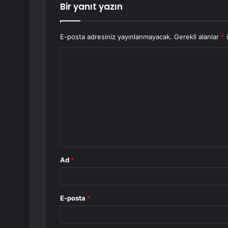
Bir yanıt yazın
E-posta adresiniz yayınlanmayacak.
Gerekli alanlar
*
i
Y
o
r
u
m
*
Ad
*
E-posta
*