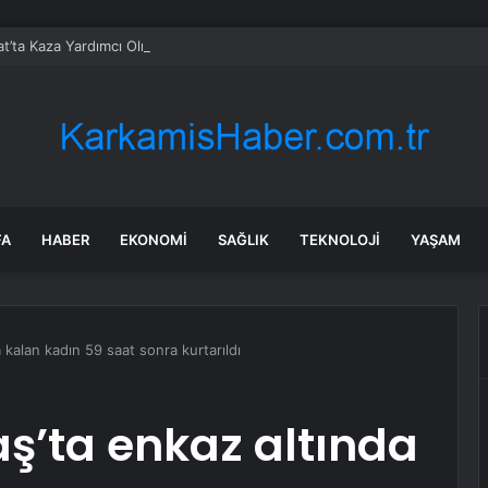
t’ta Kaza Yardımcı Olmaya Çalışırken Hayatını Kaybetti
FA
HABER
EKONOMI
SAĞLIK
TEKNOLOJI
YAŞAM
kalan kadın 59 saat sonra kurtarıldı
’ta enkaz altında