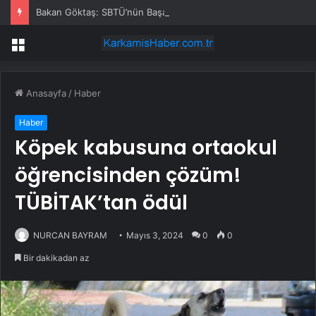
Bakan Göktaş: SBTÜ’nün Başarıları Gurur Verici
Menü
Anasayfa
/
Haber
Haber
Köpek kabusuna ortaokul
öğrencisinden çözüm!
TÜBİTAK’tan ödül
NURCAN BAYRAM
Mayıs 3, 2024
0
0
Bir dakikadan az