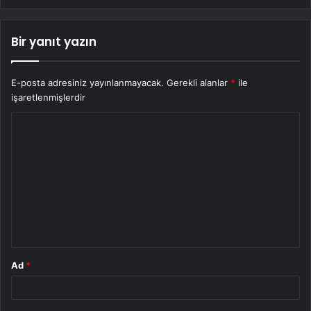
Bir yanıt yazın
E-posta adresiniz yayınlanmayacak.
Gerekli alanlar
*
ile
işaretlenmişlerdir
Y
o
r
u
m
*
Ad
*