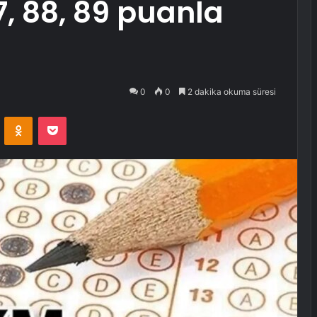
7, 88, 89 puanla
0
0
2 dakika okuma süresi
VKontakte
Odnoklassniki
Pocket