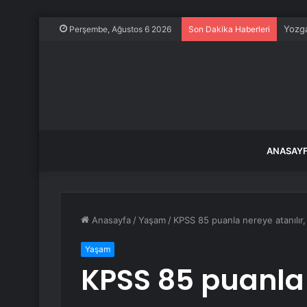
Yozga
Perşembe, Ağustos 6 2026
Son Dakika Haberleri
ANASAY
Anasayfa
/
Yaşam
/
KPSS 85 puanla nereye atanılır,
Yaşam
KPSS 85 puanla 