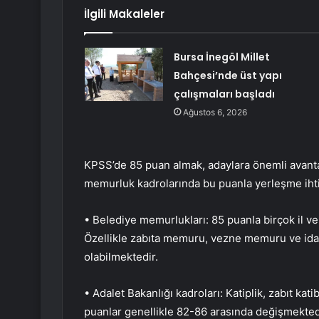
İlgili Makaleler
Bursa İnegöl Millet
Bahçesi’nde üst yapı
çalışmaları başladı
Ağustos 6, 2026
KPSS’de 85 puan almak, adaylara önemli avantaj
memurluk kadrolarında bu puanla yerleşme ihti
• Belediye memurlukları: 85 puanla birçok il 
Özellikle zabıta memuru, vezne memuru ve idar
olabilmektedir.
• Adalet Bakanlığı kadroları: Katiplik, zabıt ka
puanlar genellikle 82-86 arasında değişmekted