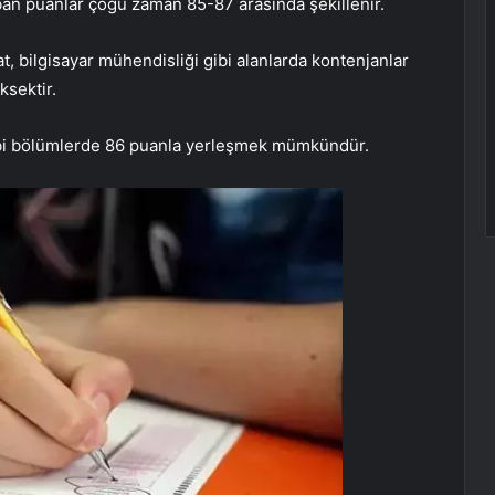
ban puanlar çoğu zaman 85-87 arasında şekillenir.
at, bilgisayar mühendisliği gibi alanlarda kontenjanlar
ksektir.
 gibi bölümlerde 86 puanla yerleşmek mümkündür.