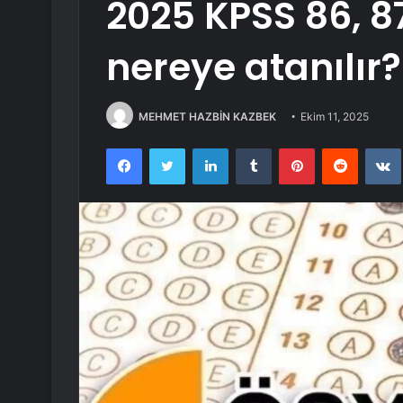
2025 KPSS 86, 8
nereye atanılır?
MEHMET HAZBİN KAZBEK
Ekim 11, 2025
Facebook
Twitter
LinkedIn
Tumblr
Pinterest
Reddit