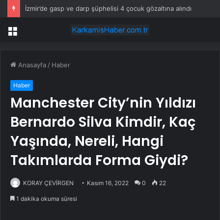
İzmir’de gasp ve darp şüphelisi 4 çocuk gözaltına alındı
Menü
Anasayfa
/
Haber
Haber
Manchester City’nin Yıldızı
Bernardo Silva Kimdir, Kaç
Yaşında, Nereli, Hangi
Takımlarda Forma Giydi?
KORAY ÇEVİRGEN
Kasım 16, 2022
0
22
1 dakika okuma süresi