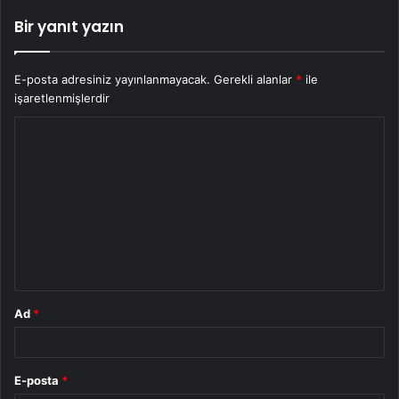
Bir yanıt yazın
E-posta adresiniz yayınlanmayacak.
Gerekli alanlar
*
ile
işaretlenmişlerdir
Y
o
r
u
m
*
Ad
*
E-posta
*