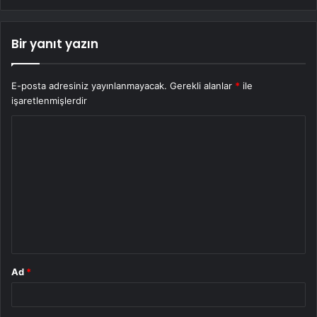
Bir yanıt yazın
E-posta adresiniz yayınlanmayacak.
Gerekli alanlar
*
ile
işaretlenmişlerdir
Y
o
r
u
m
*
Ad
*