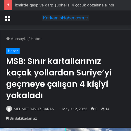
İzmir’de gasp ve darp şüphelisi 4 çocuk gözaltına alındı
Menü
Anasayfa
/
Haber
Haber
MSB: Sınır kartallarımız
kaçak yollardan Suriye’yi
geçmeye çalışan 4 kişiyi
yakaladı
MEHMET YAVUZ BARAN
Mayıs 12, 2023
0
14
Bir dakikadan az