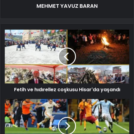
MEHMET YAVUZ BARAN
Fetih ve hıdırellez coşkusu Hisar'da yaşandı