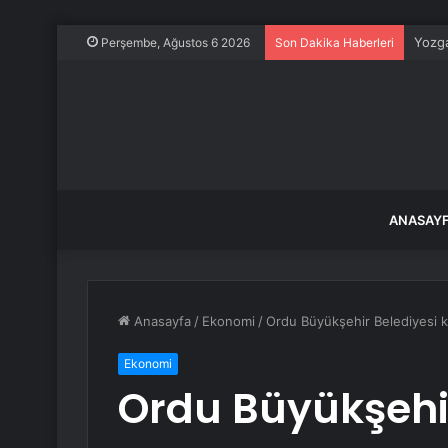
Yozga
Perşembe, Ağustos 6 2026
Son Dakika Haberleri
ANASAY
Anasayfa
/
Ekonomi
/
Ordu Büyükşehir Belediyesi kı
Ekonomi
Ordu Büyükşehir