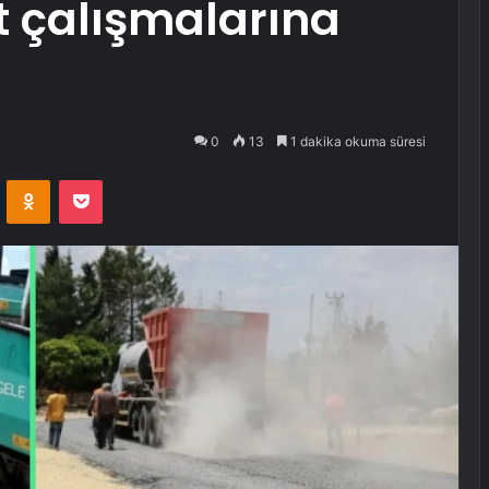
t çalışmalarına
0
13
1 dakika okuma süresi
VKontakte
Odnoklassniki
Pocket