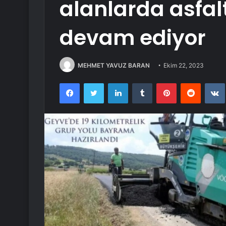
alanlarda asfal
devam ediyor
MEHMET YAVUZ BARAN
Ekim 22, 2023
Facebook
Twitter
LinkedIn
Tumblr
Pinterest
Reddit