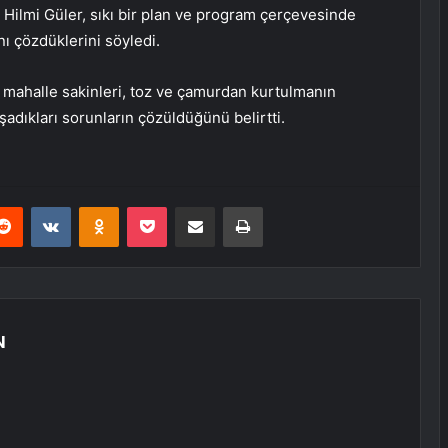
ilmi Güler, sıkı bir plan ve program çerçevesinde
nı çözdüklerini söyledi.
 mahalle sakinleri, toz ve çamurdan kurtulmanın
şadıkları sorunların çözüldüğünü belirtti.
erest
Reddit
VKontakte
Odnoklassniki
Pocket
E-Posta ile paylaş
Yazdır
N