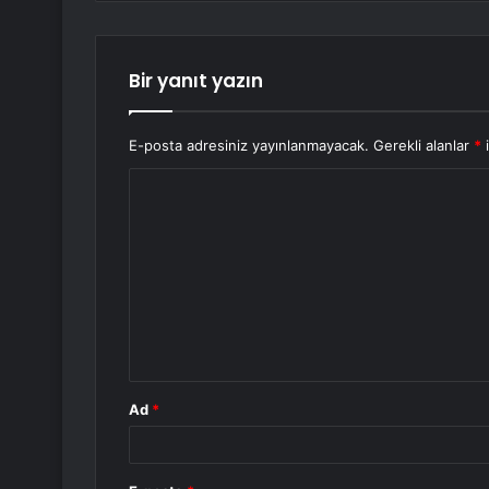
Bir yanıt yazın
E-posta adresiniz yayınlanmayacak.
Gerekli alanlar
*
i
Y
o
r
u
m
*
Ad
*