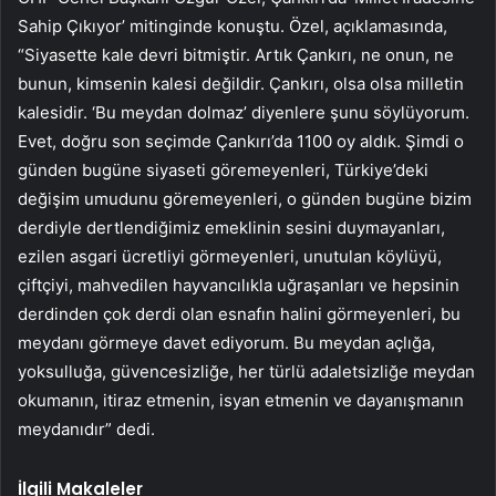
Sahip Çıkıyor’ mitinginde konuştu. Özel, açıklamasında,
“Siyasette kale devri bitmiştir. Artık Çankırı, ne onun, ne
bunun, kimsenin kalesi değildir. Çankırı, olsa olsa milletin
kalesidir. ‘Bu meydan dolmaz’ diyenlere şunu söylüyorum.
Evet, doğru son seçimde Çankırı’da 1100 oy aldık. Şimdi o
günden bugüne siyaseti göremeyenleri, Türkiye’deki
değişim umudunu göremeyenleri, o günden bugüne bizim
derdiyle dertlendiğimiz emeklinin sesini duymayanları,
ezilen asgari ücretliyi görmeyenleri, unutulan köylüyü,
çiftçiyi, mahvedilen hayvancılıkla uğraşanları ve hepsinin
derdinden çok derdi olan esnafın halini görmeyenleri, bu
meydanı görmeye davet ediyorum. Bu meydan açlığa,
yoksulluğa, güvencesizliğe, her türlü adaletsizliğe meydan
okumanın, itiraz etmenin, isyan etmenin ve dayanışmanın
meydanıdır” dedi.
İlgili Makaleler