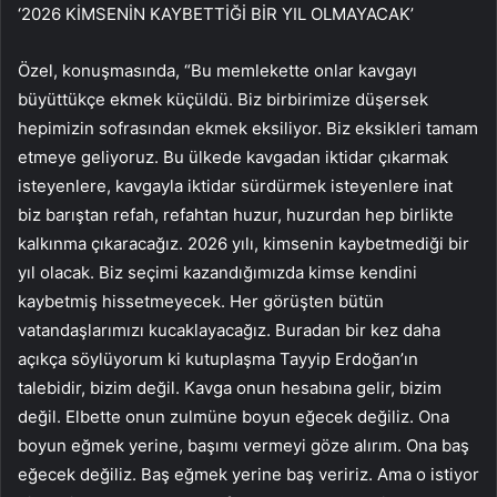
‘2026 KİMSENİN KAYBETTİĞİ BİR YIL OLMAYACAK’
Özel, konuşmasında, “Bu memlekette onlar kavgayı
büyüttükçe ekmek küçüldü. Biz birbirimize düşersek
hepimizin sofrasından ekmek eksiliyor. Biz eksikleri tamam
etmeye geliyoruz. Bu ülkede kavgadan iktidar çıkarmak
isteyenlere, kavgayla iktidar sürdürmek isteyenlere inat
biz barıştan refah, refahtan huzur, huzurdan hep birlikte
kalkınma çıkaracağız. 2026 yılı, kimsenin kaybetmediği bir
yıl olacak. Biz seçimi kazandığımızda kimse kendini
kaybetmiş hissetmeyecek. Her görüşten bütün
vatandaşlarımızı kucaklayacağız. Buradan bir kez daha
açıkça söylüyorum ki kutuplaşma Tayyip Erdoğan’ın
talebidir, bizim değil. Kavga onun hesabına gelir, bizim
değil. Elbette onun zulmüne boyun eğecek değiliz. Ona
boyun eğmek yerine, başımı vermeyi göze alırım. Ona baş
eğecek değiliz. Baş eğmek yerine baş veririz. Ama o istiyor