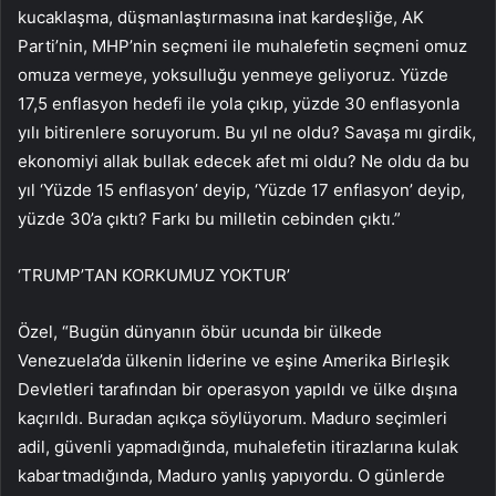
kucaklaşma, düşmanlaştırmasına inat kardeşliğe, AK
Parti’nin, MHP’nin seçmeni ile muhalefetin seçmeni omuz
omuza vermeye, yoksulluğu yenmeye geliyoruz. Yüzde
17,5 enflasyon hedefi ile yola çıkıp, yüzde 30 enflasyonla
yılı bitirenlere soruyorum. Bu yıl ne oldu? Savaşa mı girdik,
ekonomiyi allak bullak edecek afet mi oldu? Ne oldu da bu
yıl ‘Yüzde 15 enflasyon’ deyip, ‘Yüzde 17 enflasyon’ deyip,
yüzde 30’a çıktı? Farkı bu milletin cebinden çıktı.”
‘TRUMP’TAN KORKUMUZ YOKTUR’
Özel, “Bugün dünyanın öbür ucunda bir ülkede
Venezuela’da ülkenin liderine ve eşine Amerika Birleşik
Devletleri tarafından bir operasyon yapıldı ve ülke dışına
kaçırıldı. Buradan açıkça söylüyorum. Maduro seçimleri
adil, güvenli yapmadığında, muhalefetin itirazlarına kulak
kabartmadığında, Maduro yanlış yapıyordu. O günlerde