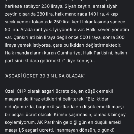
herkese satılıyor 230 liraya. Siyah zeytin, emsal siyah
zeytin dışarıda 280 lira, halk mandırada 140 lira. 4 kap
sıcak yemek lokantada 250 lira, kent lokantasında sadece
50 lira. Arada rant yok. İyi yönetim var. Halkı seven yönetim
var. Çankırı eti bin liraya değil önce 500 liraya, sonra 300
liraya yemek istiyorsa, çare bu iktidarı değiştirmektedir.
Halk mandıralarını kuran Cumhuriyet Halk Partisi’ni, halkın
partisini iktidara getirmektir” diye konuştu.
‘ASGARİ ÜCRET 39 BİN LİRA OLACAK’
Özel, CHP olarak asgari ücrete de, en düşük emekli
maaşına da itiraz ettiklerini belirterek, “Biz iktidar
olduğumuzda, bugünkü şartlarda en düşük emekli maaşı
bir asgari ücret olacak. Kimse şaşırmasın, olmadık bir şey
söylemiyorum. AK Parti’nin geldiği gün en düşük emekli
maaşı 1,5 asgari ücretti. İnanmayan dönsün, o günkü