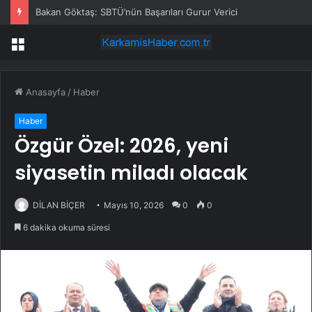
Bakan Göktaş: SBTÜ’nün Başarıları Gurur Verici
Menü
Anasayfa
/
Haber
Haber
Özgür Özel: 2026, yeni
siyasetin miladı olacak
DİLAN BİÇER
Mayıs 10, 2026
0
0
6 dakika okuma süresi