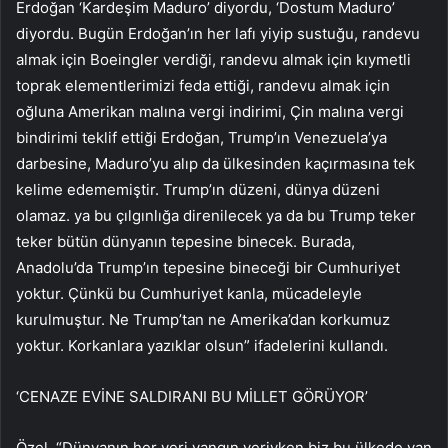
Erdoğan ‘Kardeşim Maduro’ diyordu, ‘Dostum Maduro’
diyordu. Bugün Erdoğan’ın her lafı yiyip sustuğu, randevu
almak için Boeingler verdiği, randevu almak için kıymetli
toprak elementlerimizi feda ettiği, randevu almak için
oğluna Amerikan malına vergi indirimi, Çin malına vergi
bindirimi teklif ettiği Erdoğan, Trump’ın Venezuela’ya
darbesine, Maduro’yu alıp da ülkesinden kaçırmasına tek
kelime edememiştir. Trump’ın düzeni, dünya düzeni
olamaz. ya bu çılgınlığa direnilecek ya da bu Trump teker
teker bütün dünyanın tepesine binecek. Burada,
Anadolu’da Trump’ın tepesine bineceği bir Cumhuriyet
yoktur. Çünkü bu Cumhuriyet kanla, mücadeleyle
kurulmuştur. Ne Trump’tan ne Amerika’dan korkumuz
yoktur. Korkanlara yazıklar olsun” ifadelerini kullandı.
‘CENAZE EVİNE SALDIRANI BU MİLLET GÖRÜYOR’
Özel, “Dünyanın her yeri yangın yeriyken biz bu ülkede yan