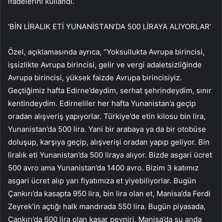
ifadelerini kullandı.
‘BİN LİRALIK ETİ YUNANİSTAN’DA 500 LİRAYA ALIYORLAR’
Özel, açıklamasında ayrıca, “Yoksullukta Avrupa birincisi,
işsizlikte Avrupa birincisi, gelir ve vergi adaletsizliğinde
Avrupa birincisi, yüksek faizde Avrupa birincisiyiz.
Geçtiğimiz hafta Edirne’deydim, serhat şehrindeydim, sınır
kentindeydim. Edirneliler her hafta Yunanistan’a geçip
oradan alışveriş yapıyorlar. Türkiye’de etin kilosu bin lira,
Yunanistan’da 500 lira. Yani bir arabaya ya da bir otobüse
doluşup, karşıya geçip, alışverişi oradan yapıp geliyor. Bin
liralık eti Yunanistan’da 500 liraya alıyor. Bizde asgari ücret
500 avro ama Yunanistan’da 1400 avro. Bizim 3 katımız
asgari ücret alıp yarı fiyatımıza et yiyebiliyorlar. Bugün
Çankırı’da kasapta 950 lira, bin lira olan et, Manisa’da Ferdi
Zeyrek’in açtığı halk mandırada 550 lira. Bugün piyasada,
Çankırı’da 600 lira olan kaşar peyniri, Manisa’da şu anda