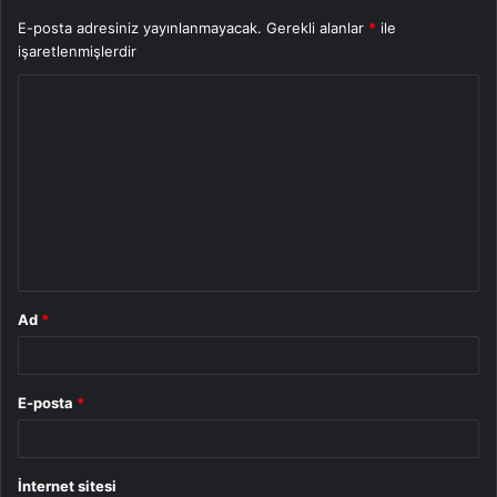
E-posta adresiniz yayınlanmayacak.
Gerekli alanlar
*
ile
işaretlenmişlerdir
Y
o
r
u
m
*
Ad
*
E-posta
*
İnternet sitesi