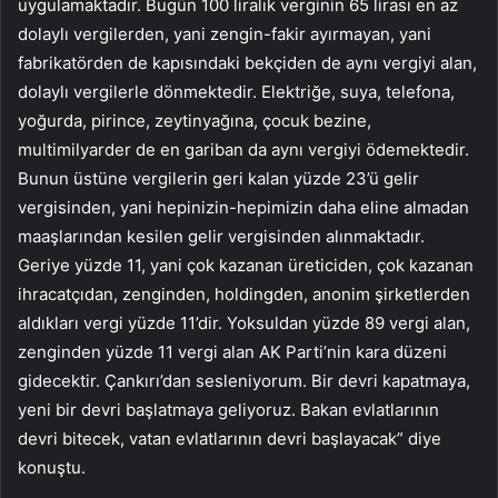
uygulamaktadır. Bugün 100 liralık verginin 65 lirası en az
dolaylı vergilerden, yani zengin-fakir ayırmayan, yani
fabrikatörden de kapısındaki bekçiden de aynı vergiyi alan,
dolaylı vergilerle dönmektedir. Elektriğe, suya, telefona,
yoğurda, pirince, zeytinyağına, çocuk bezine,
multimilyarder de en gariban da aynı vergiyi ödemektedir.
Bunun üstüne vergilerin geri kalan yüzde 23’ü gelir
vergisinden, yani hepinizin-hepimizin daha eline almadan
maaşlarından kesilen gelir vergisinden alınmaktadır.
Geriye yüzde 11, yani çok kazanan üreticiden, çok kazanan
ihracatçıdan, zenginden, holdingden, anonim şirketlerden
aldıkları vergi yüzde 11’dir. Yoksuldan yüzde 89 vergi alan,
zenginden yüzde 11 vergi alan AK Parti’nin kara düzeni
gidecektir. Çankırı’dan sesleniyorum. Bir devri kapatmaya,
yeni bir devri başlatmaya geliyoruz. Bakan evlatlarının
devri bitecek, vatan evlatlarının devri başlayacak” diye
konuştu.