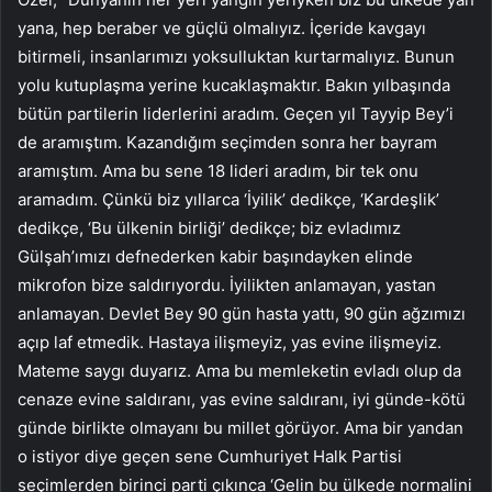
yana, hep beraber ve güçlü olmalıyız. İçeride kavgayı
bitirmeli, insanlarımızı yoksulluktan kurtarmalıyız. Bunun
yolu kutuplaşma yerine kucaklaşmaktır. Bakın yılbaşında
bütün partilerin liderlerini aradım. Geçen yıl Tayyip Bey’i
de aramıştım. Kazandığım seçimden sonra her bayram
aramıştım. Ama bu sene 18 lideri aradım, bir tek onu
aramadım. Çünkü biz yıllarca ‘İyilik’ dedikçe, ‘Kardeşlik’
dedikçe, ‘Bu ülkenin birliği’ dedikçe; biz evladımız
Gülşah’ımızı defnederken kabir başındayken elinde
mikrofon bize saldırıyordu. İyilikten anlamayan, yastan
anlamayan. Devlet Bey 90 gün hasta yattı, 90 gün ağzımızı
açıp laf etmedik. Hastaya ilişmeyiz, yas evine ilişmeyiz.
Mateme saygı duyarız. Ama bu memleketin evladı olup da
cenaze evine saldıranı, yas evine saldıranı, iyi günde-kötü
günde birlikte olmayanı bu millet görüyor. Ama bir yandan
o istiyor diye geçen sene Cumhuriyet Halk Partisi
seçimlerden birinci parti çıkınca ‘Gelin bu ülkede normalini