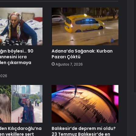
ığın böylesi… 90
Adana’da Sağanak: Kurban
annesini icra
Pazarı Çöktü
den çıkarmaya
Ağustos 7, 2026
2026
den Kılıçdaroğlu’na
Balıkesir’de deprem mi oldu?
n vekillere sert
23 Temmuz Balıkesir’de en