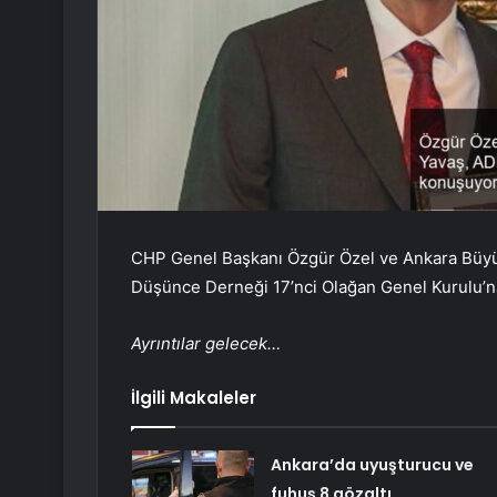
CHP Genel Başkanı Özgür Özel ve Ankara Büyü
Düşünce Derneği 17’nci Olağan Genel Kurulu’na 
Ayrıntılar gelecek…
İlgili Makaleler
Ankara’da uyuşturucu ve
fuhuş 8 gözaltı