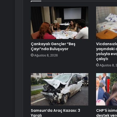
Çankayalı Gençler “Beş
Vicdansızl
Çayı”nda Buluşuyor
yaşındaki 
yoluyla ev
Ağustos 8, 2026
çalıştı
Ağustos 8, 
Samsun’da Araç Kazası: 3
CHP’li isim
Yaralı
destek vere