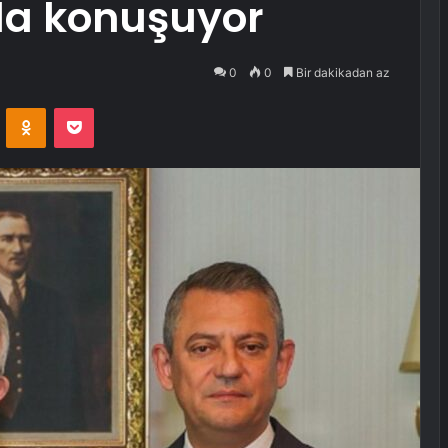
da konuşuyor
0
0
Bir dakikadan az
VKontakte
Odnoklassniki
Pocket