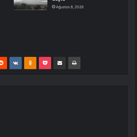
Ağustos 8, 2026
erest
Reddit
VKontakte
Odnoklassniki
Pocket
E-Posta ile paylaş
Yazdır