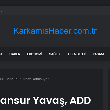
a’da uyuşturucu ve fuhuş 8 gözaltı
FA
HABER
EKONOMI
SAĞLIK
TEKNOLOJI
YAŞAM
ADD Genel Kurulu’nda konuşuyor
Mansur Yavaş, ADD