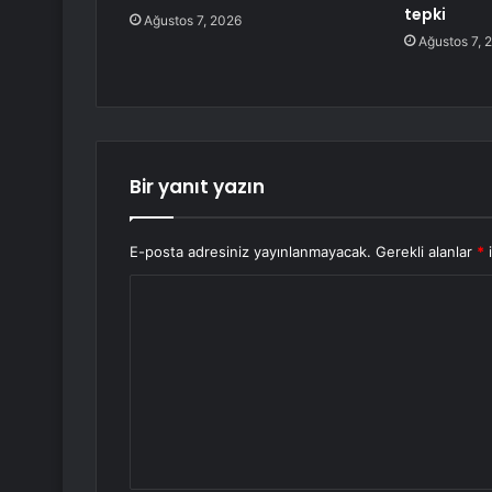
tepki
Ağustos 7, 2026
Ağustos 7, 
Bir yanıt yazın
E-posta adresiniz yayınlanmayacak.
Gerekli alanlar
*
i
Y
o
r
u
m
*