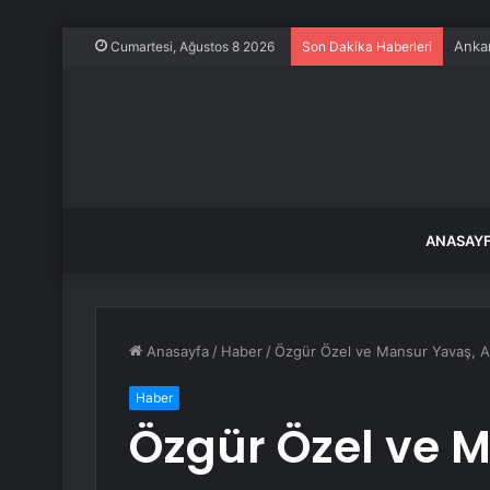
Ankar
Cumartesi, Ağustos 8 2026
Son Dakika Haberleri
ANASAY
Anasayfa
/
Haber
/
Özgür Özel ve Mansur Yavaş, 
Haber
Özgür Özel ve 