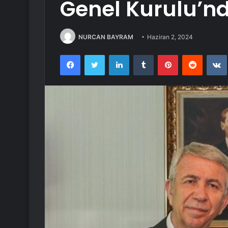
Genel Kurulu’n
NURCAN BAYRAM
Haziran 2, 2024
Facebook
Twitter
LinkedIn
Tumblr
Pinterest
Reddit