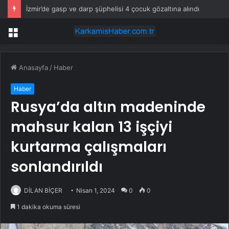
İzmir’de gasp ve darp şüphelisi 4 çocuk gözaltına alındı
Menü
Anasayfa
/
Haber
Haber
Rusya’da altın madeninde
mahsur kalan 13 işçiyi
kurtarma çalışmaları
sonlandırıldı
DİLAN BİÇER
Nisan 1, 2024
0
0
1 dakika okuma süresi