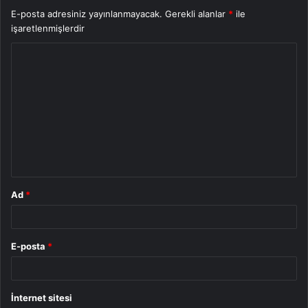
E-posta adresiniz yayınlanmayacak.
Gerekli alanlar
*
ile
işaretlenmişlerdir
Y
o
r
u
m
*
Ad
*
E-posta
*
İnternet sitesi