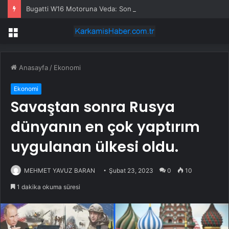
Bugatti W16 Motoruna Veda: Son Mistral Üretildi
Menü
Anasayfa
/
Ekonomi
Ekonomi
Savaştan sonra Rusya
dünyanın en çok yaptırım
uygulanan ülkesi oldu.
MEHMET YAVUZ BARAN
Şubat 23, 2023
0
10
1 dakika okuma süresi