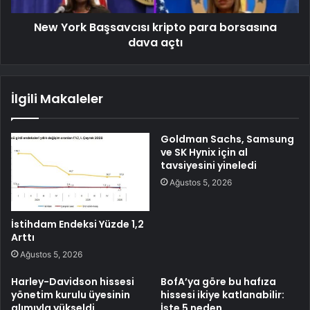
New York Başsavcısı kripto para borsasına
dava açtı
İlgili Makaleler
Goldman Sachs, Samsung
ve SK Hynix için al
tavsiyesini yineledi
Ağustos 5, 2026
İstihdam Endeksi Yüzde 1,2
Arttı
Ağustos 5, 2026
Harley-Davidson hissesi
BofA’ya göre bu hafıza
yönetim kurulu üyesinin
hissesi ikiye katlanabilir:
alımıyla yükseldi
İşte 5 neden