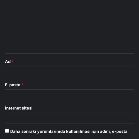
o
r
u
m
*
Ad
*
E-posta
*
İnternet sitesi
Daha sonraki yorumlarımda kullanılması için adım, e-posta