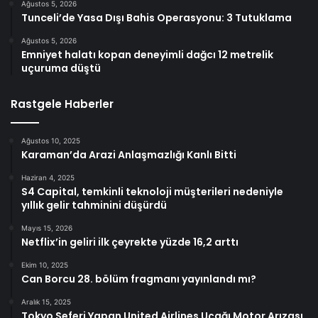
Ağustos 5, 2026
Tunceli’de Yasa Dışı Bahis Operasyonu: 3 Tutuklama
Ağustos 5, 2026
Emniyet halatı kopan deneyimli dağcı 12 metrelik
uçuruma düştü
Rastgele Haberler
Ağustos 10, 2025
Karaman’da Arazi Anlaşmazlığı Kanlı Bitti
Haziran 4, 2025
S4 Capital, temkinli teknoloji müşterileri nedeniyle
yıllık gelir tahminini düşürdü
Mayıs 15, 2026
Netflix’in geliri ilk çeyrekte yüzde 16,2 arttı
Ekim 10, 2025
Can Borcu 28. bölüm fragmanı yayınlandı mı?
Aralık 15, 2025
Tokyo Seferi Yapan United Airlines Uçağı Motor Arızası