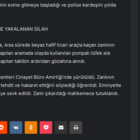
in evine gitmeye başladığı ve polise kardeşini yolda
NE YAKALANAN SİLAH
, kısa sürede beyaz hafif ticari araçla kaçan zanlının
 yapılan aramada olayda kullanılan pompalı tüfek ele
 yapılan takibin ardından gözaltına alındı.
lemleri Cinayet Büro Amirliği’nde yürütüldü. Zanlının
 tehdit ve hakaret ettiğini söylediği öğrenildi. Emniyette
ye sevk edildi. Zanlı çıkarıldığı mahkemece tutuklandı.
erest
Reddit
VKontakte
Odnoklassniki
Pocket
E-Posta ile paylaş
Yazdır