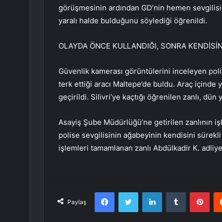
görüşmesinin ardından GD’nin hemen sevgilisin
yaralı halde bulduğunu söylediği öğrenildi.
OLAYDA ÖNCE KULLANDIĞI, SONRA KENDİSİ
Güvenlik kamerası görüntülerini inceleyen polis
terk ettiği aracı Maltepe’de buldu. Araç içinde
geçirildi. Silivri’ye kaçtığı öğrenilen zanlı, dün
Asayiş Şube Müdürlüğü’ne getirilen zanlının iş
polise sevgilisinin ağabeyinin kendisini sürekli
işlemleri tamamlanan zanlı Abdülkadir K. adliye
Facebook
Twitter
LinkedIn
Tumblr
Pint
Paylaş