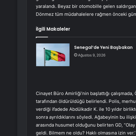
yaralandı. Beyaz bir otomobille gelen saldırga
Dönmez tüm müdahalelere rağmen önceki gün h
İlgili Makaleler
Senegal’de Yeni Başbakan
Ağustos 9, 2026
Cinayet Büro Amirliği’nin başlattığı çalışmada
tarafından öldürüldüğü belirlendi. Polis, merh
verdiği ifadede Abdülkadir K. ile 10 yıldır birli
sonra ayrıldıklarını söyledi. Ağabeyinin bu iliş
arasında husumet olduğunu belirten GD, “Olay s
geldi. Bilmem ne oldu? Haklı olmasına izin ver.