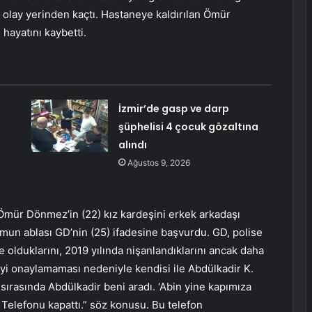
n olay yerinden kaçtı. Hastaneye kaldırılan Ömür
ayatını kaybetti.
İzmir’de gasp ve darp
şüphelisi 4 çocuk gözaltına
alındı
Ağustos 9, 2026
, Ömür Dönmez’in (22) kız kardeşini erkek arkadaşı
umun ablası GD’nin (25) ifadesine başvurdu. GD, polise
kte olduklarını, 2019 yılında nişanlandıklarını ancak daha
kiyi onaylamaması nedeniyle kendisi ile Abdülkadir K.
ırasında Abdülkadir beni aradı. ‘Abin yine kapımıza
’ Telefonu kapattı.” söz konusu. Bu telefon