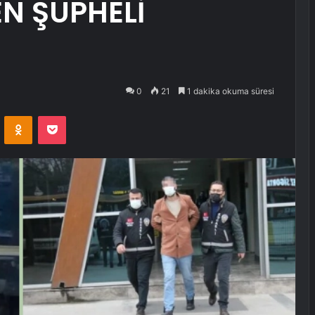
N ŞÜPHELİ
0
21
1 dakika okuma süresi
VKontakte
Odnoklassniki
Pocket