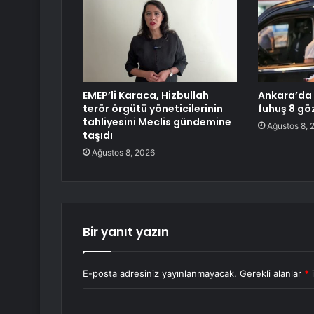
EMEP’li Karaca, Hizbullah
Ankara’da 
terör örgütü yöneticilerinin
fuhuş 8 göz
tahliyesini Meclis gündemine
Ağustos 8, 
taşıdı
Ağustos 8, 2026
Bir yanıt yazın
E-posta adresiniz yayınlanmayacak.
Gerekli alanlar
*
i
Y