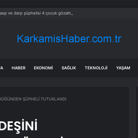
gasp ve darp şüphelisi 4 çocuk gözaltına alındı
FA
HABER
EKONOMI
SAĞLIK
TEKNOLOJI
YAŞAM
RDÜĞÜNDEN ŞÜPHELİ TUTUKLANDI
DEŞİNİ