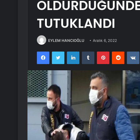
ÖLDÜRDÜĞÜNDE
TUTUKLANDI
EYLEM HANCIOĞLU
Aralık 6, 2022
Facebook
Twitter
LinkedIn
Tumblr
Pinterest
Reddit