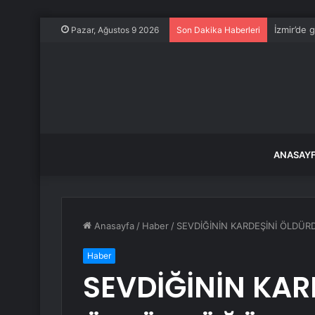
İzmir’de 
Pazar, Ağustos 9 2026
Son Dakika Haberleri
ANASAY
Anasayfa
/
Haber
/
SEVDİĞİNİN KARDEŞİNİ ÖLDÜ
Haber
SEVDİĞİNİN KAR