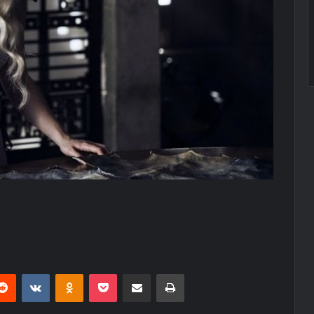
erest
Reddit
VKontakte
Odnoklassniki
Pocket
E-Posta ile paylaş
Yazdır