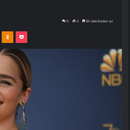
0
0
Bir dakikadan az
VKontakte
Odnoklassniki
Pocket