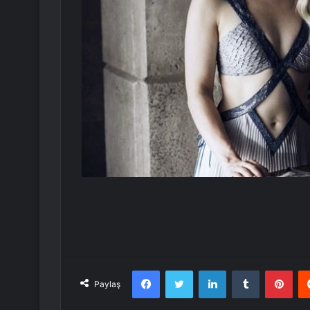
Facebook
Twitter
LinkedIn
Tumblr
Pint
Paylaş