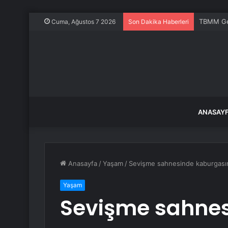
TBMM Gene
Cuma, Ağustos 7 2026
Son Dakika Haberleri
ANASAY
Anasayfa
/
Yaşam
/
Sevişme sahnesinde kaburgasını
Yaşam
Sevişme sahnes