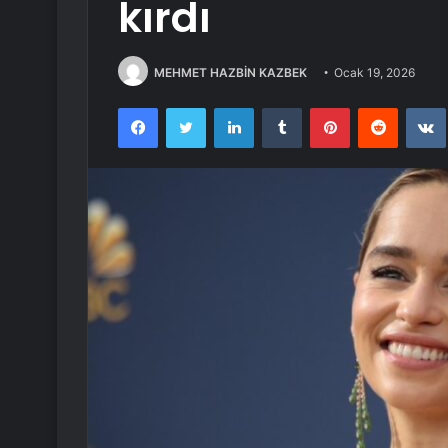
kırdı
MEHMET HAZBİN KAZBEK
Ocak 19, 2026
Facebook
Twitter
LinkedIn
Tumblr
Pinterest
Reddit