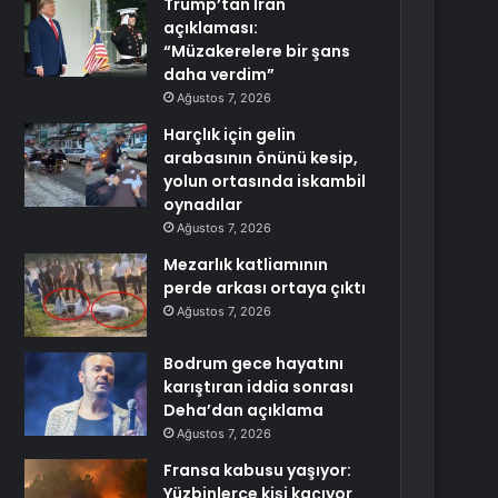
Trump’tan İran
açıklaması:
“Müzakerelere bir şans
daha verdim”
Ağustos 7, 2026
Harçlık için gelin
arabasının önünü kesip,
yolun ortasında iskambil
oynadılar
Ağustos 7, 2026
Mezarlık katliamının
perde arkası ortaya çıktı
Ağustos 7, 2026
Bodrum gece hayatını
karıştıran iddia sonrası
Deha’dan açıklama
Ağustos 7, 2026
Fransa kabusu yaşıyor:
Yüzbinlerce kişi kaçıyor