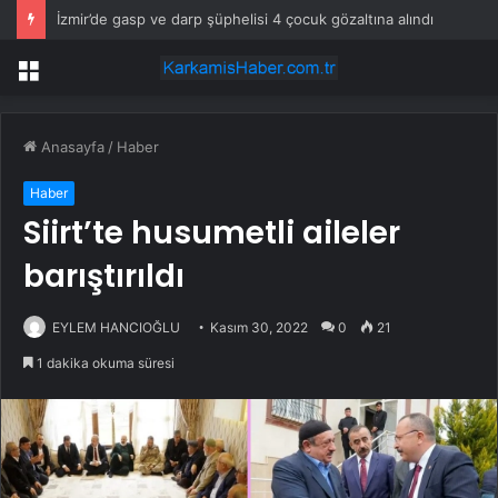
İzmir’de gasp ve darp şüphelisi 4 çocuk gözaltına alındı
Menü
Anasayfa
/
Haber
Haber
Siirt’te husumetli aileler
barıştırıldı
EYLEM HANCIOĞLU
Kasım 30, 2022
0
21
1 dakika okuma süresi