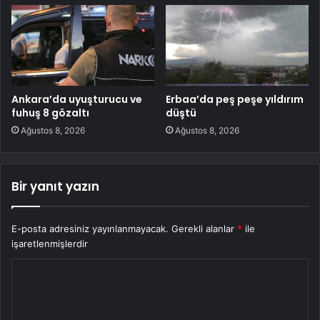
Ankara’da uyuşturucu ve
Erbaa’da peş peşe yıldırım
fuhuş 8 gözaltı
düştü
Ağustos 8, 2026
Ağustos 8, 2026
Bir yanıt yazın
E-posta adresiniz yayınlanmayacak.
Gerekli alanlar
*
ile
işaretlenmişlerdir
Y
o
r