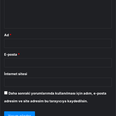
u
m
*
Ad
*
E-posta
*
İnternet sitesi
Daha sonraki yorumlarımda kullanılması için adım, e-posta
adresim ve site adresim bu tarayıcıya kaydedilsin.