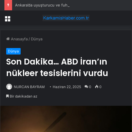
Ankara’da uyuşturucu ve fuhuş 8 gözaltı
Menü
Anasayfa
/
Dünya
Dünya
Son Dakika… ABD İran’ın
nükleer tesislerini vurdu
NURCAN BAYRAM
Haziran 22, 2025
0
0
Bir dakikadan az