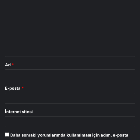
Y
o
r
u
m
*
Ad
*
E-posta
*
İnternet sitesi
Daha sonraki yorumlarımda kullanılması için adım, e-posta