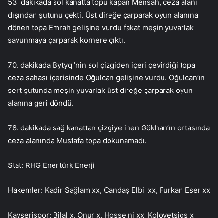
53. dakikada sol kanatta topu kapan Mensah, ceza alanı
dışından şutunu çekti. Üst direğe çarparak oyun alanına
dönen topa Emrah gelişine vurdu fakat meşin yuvarlak
savunmaya çarparak kornere çıktı.
70. dakikada Bytyqi’nin sol çizgiden içeri çevirdiği topa
ceza sahası içerisinde Oğulcan gelişine vurdu. Oğulcan’ın
sert şutunda meşin yuvarlak üst direğe çarparak oyun
alanına geri döndü.
78. dakikada sağ kanattan çizgiye inen Gökhan’ın ortasında
ceza alanında Mustafa topa dokunamadı.
Stat: RHG Enertürk Enerji
Hakemler: Kadir Sağlam xx, Candaş Elbil xx, Furkan Eser xx
Kayserispor: Bilal x, Onur x, Hosseini xx, Kolovetsios x