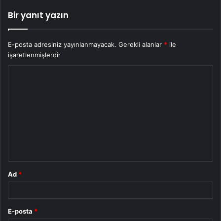
Bir yanıt yazın
E-posta adresiniz yayınlanmayacak.
Gerekli alanlar
*
ile
işaretlenmişlerdir
Y
o
r
u
m
*
Ad
*
E-posta
*