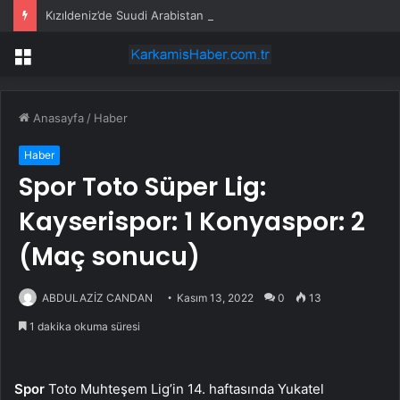
Kızıldeniz’de Suudi Arabistan gemisi vuruldu
Menü
Anasayfa
/
Haber
Haber
Spor Toto Süper Lig:
Kayserispor: 1 Konyaspor: 2
(Maç sonucu)
ABDULAZİZ CANDAN
Kasım 13, 2022
0
13
1 dakika okuma süresi
Spor
Toto Muhteşem Lig’in 14. haftasında Yukatel