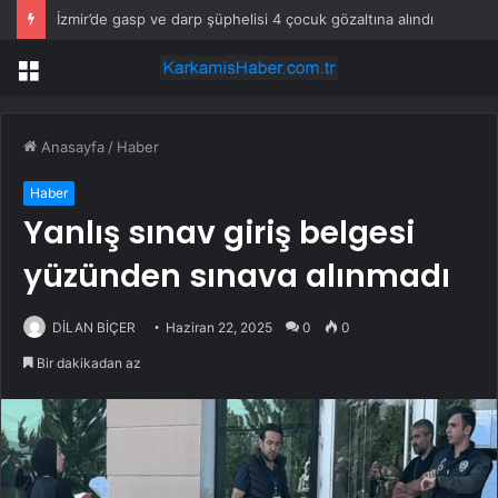
İzmir’de gasp ve darp şüphelisi 4 çocuk gözaltına alındı
Menü
Anasayfa
/
Haber
Haber
Yanlış sınav giriş belgesi
yüzünden sınava alınmadı
DİLAN BİÇER
Haziran 22, 2025
0
0
Bir dakikadan az