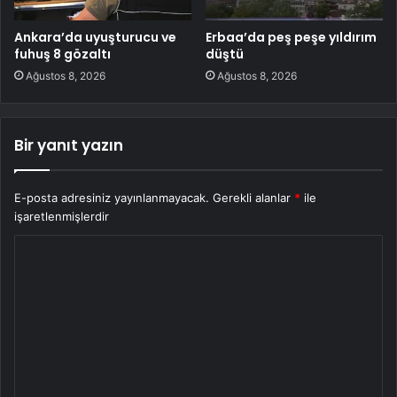
Ankara’da uyuşturucu ve
Erbaa’da peş peşe yıldırım
fuhuş 8 gözaltı
düştü
Ağustos 8, 2026
Ağustos 8, 2026
Bir yanıt yazın
E-posta adresiniz yayınlanmayacak.
Gerekli alanlar
*
ile
işaretlenmişlerdir
Y
o
r
u
m
*