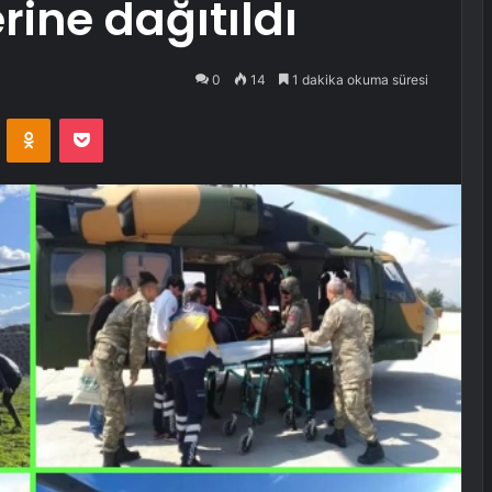
rine dağıtıldı
0
14
1 dakika okuma süresi
VKontakte
Odnoklassniki
Pocket