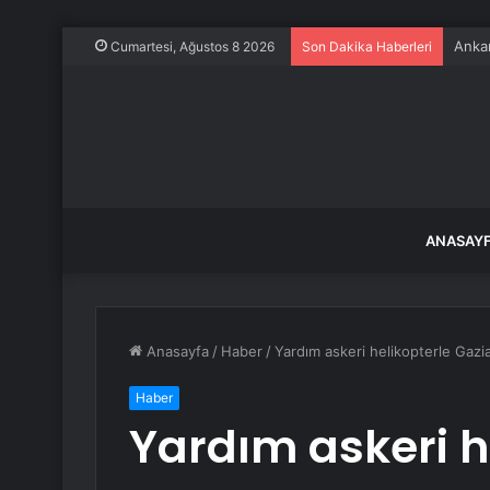
Ankar
Cumartesi, Ağustos 8 2026
Son Dakika Haberleri
ANASAY
Anasayfa
/
Haber
/
Yardım askeri helikopterle Gazia
Haber
Yardım askeri h