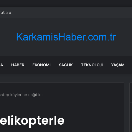
a’da uyuşturucu ve fuhuş 8 gözaltı
FA
HABER
EKONOMI
SAĞLIK
TEKNOLOJI
YAŞAM
ntep köylerine dağıtıldı
elikopterle