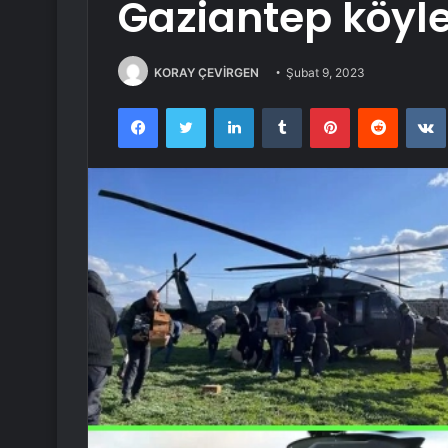
Gaziantep köyle
KORAY ÇEVİRGEN
Şubat 9, 2023
Facebook
Twitter
LinkedIn
Tumblr
Pinterest
Reddit