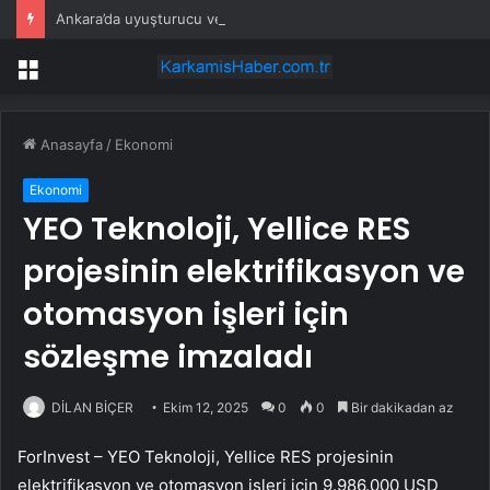
Ankara’da uyuşturucu ve fuhuş 8 gözaltı
Menü
Anasayfa
/
Ekonomi
Ekonomi
YEO Teknoloji, Yellice RES
projesinin elektrifikasyon ve
otomasyon işleri için
sözleşme imzaladı
DİLAN BİÇER
Ekim 12, 2025
0
0
Bir dakikadan az
ForInvest –
YEO Teknoloji
, Yellice RES projesinin
elektrifikasyon ve otomasyon işleri için 9.986.000 USD