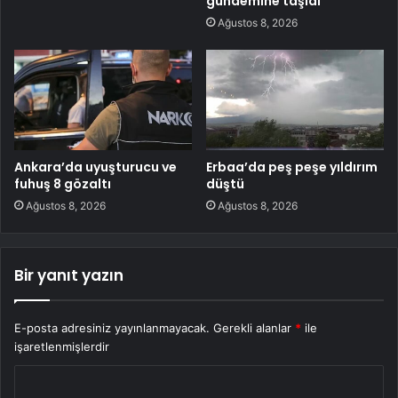
gündemine taşıdı
Ağustos 8, 2026
Ankara’da uyuşturucu ve
Erbaa’da peş peşe yıldırım
fuhuş 8 gözaltı
düştü
Ağustos 8, 2026
Ağustos 8, 2026
Bir yanıt yazın
E-posta adresiniz yayınlanmayacak.
Gerekli alanlar
*
ile
işaretlenmişlerdir
Y