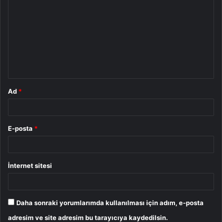
o
r
u
m
*
Ad
*
E-posta
*
İnternet sitesi
Daha sonraki yorumlarımda kullanılması için adım, e-posta
adresim ve site adresim bu tarayıcıya kaydedilsin.