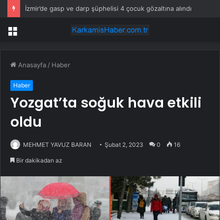
İzmir’de gasp ve darp şüphelisi 4 çocuk gözaltına alındı
Menü
Anasayfa
/
Haber
Haber
Yozgat’ta soğuk hava etkili
oldu
MEHMET YAVUZ BARAN
Şubat 2, 2023
0
16
Bir dakikadan az