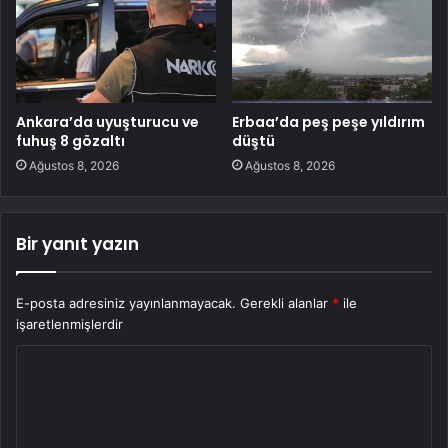
Ankara’da uyuşturucu ve
Erbaa’da peş peşe yıldırım
fuhuş 8 gözaltı
düştü
Ağustos 8, 2026
Ağustos 8, 2026
Bir yanıt yazın
E-posta adresiniz yayınlanmayacak.
Gerekli alanlar
*
ile
işaretlenmişlerdir
Y
o
r