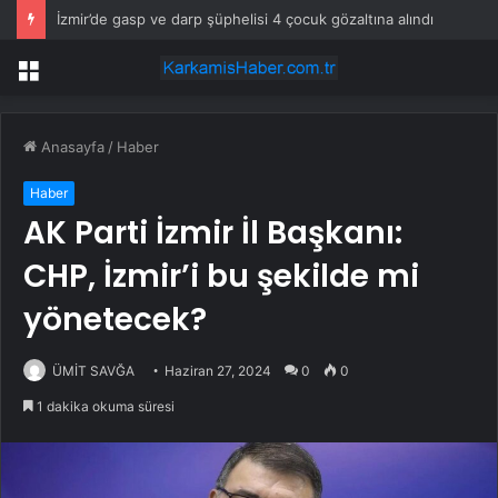
İzmir’de gasp ve darp şüphelisi 4 çocuk gözaltına alındı
Menü
Anasayfa
/
Haber
Haber
AK Parti İzmir İl Başkanı:
CHP, İzmir’i bu şekilde mi
yönetecek?
ÜMİT SAVĞA
Haziran 27, 2024
0
0
1 dakika okuma süresi