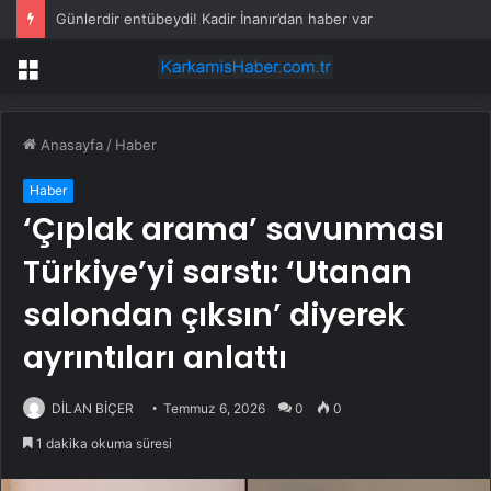
Günlerdir entübeydi! Kadir İnanır’dan haber var
Menü
Anasayfa
/
Haber
Haber
‘Çıplak arama’ savunması
Türkiye’yi sarstı: ‘Utanan
salondan çıksın’ diyerek
ayrıntıları anlattı
DİLAN BİÇER
Temmuz 6, 2026
0
0
1 dakika okuma süresi