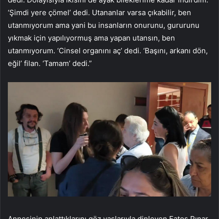
‘Şimdi yere çömel’ dedi. Utananlar varsa çıkabilir, ben
utanmıyorum ama yani bu insanların onurunu, gururunu
yıkmak için yapılıyormuş ama yapan utansın, ben
utanmıyorum. ‘Cinsel organını aç’ dedi. ‘Başını, arkanı dön,
eğil’ filan. ‘Tamam’ dedi.”
Annesinin anlattıklarını göz yaşlarıyla dinleyen Fatoş Pınar