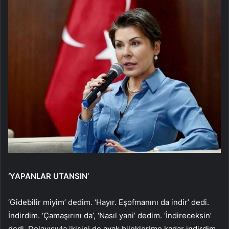
‘YAPANLAR UTANSIN’
‘Gidebilir miyim’ dedim. ‘Hayır. Eşofmanını da indir’ dedi.
İndirdim. ‘Çamaşırını da’, ‘Nasıl yani’ dedim. ‘İndireceksin’
dedi. Dolayısıyla ikisini de ayak bileklerime kadar indirdim.