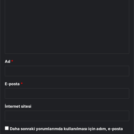
o
r
u
m
*
Ad
*
E-posta
*
İnternet sitesi
Daha sonraki yorumlarımda kullanılması için adım, e-posta