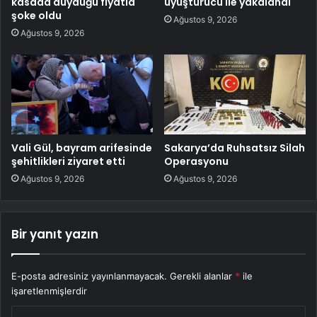
kasada duyduğu fiyatla
uyuşturucu ile yakalandı
şoke oldu
Ağustos 9, 2026
Ağustos 9, 2026
Vali Gül, bayram arifesinde
Sakarya’da Ruhsatsız Silah
şehitlikleri ziyaret etti
Operasyonu
Ağustos 9, 2026
Ağustos 9, 2026
Bir yanıt yazın
E-posta adresiniz yayınlanmayacak.
Gerekli alanlar
*
ile
işaretlenmişlerdir
Y