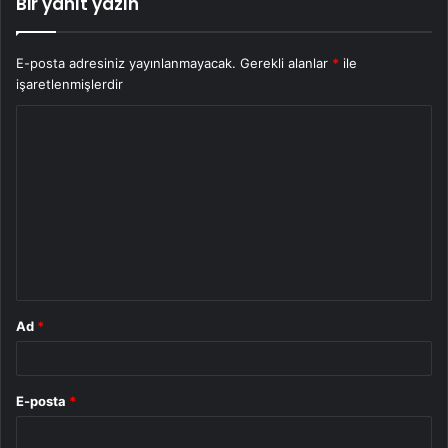
Bir yanıt yazın
E-posta adresiniz yayınlanmayacak.
Gerekli alanlar
*
ile
işaretlenmişlerdir
Y
o
r
u
m
*
Ad
*
E-posta
*