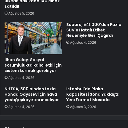
ülkede dakikada 140 cihaz
satıldı!
Ağustos 5, 2026
Subaru, 541.000’den Fazla
SUV’u Hatalı Etiket
Nedeniyle Geri Çağırdı
Ağustos 4, 2026
İlhan Gülay: Sosyal
sorumlulukta kalıcı etki için
sistem kurmak gerekiyor
Ağustos 4, 2026
NHTSA, 800 binden fazla
İstanbul’da Plaka
Honda Odyssey için hava
Kapasitesi Sona Yaklaştı:
yastığı şikayetini inceliyor
Yeni Format Masada
Ağustos 4, 2026
Ağustos 3, 2026