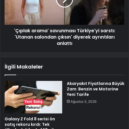
'Çıplak arama' savunması Türkiye'yi sarstı:
'Utanan salondan çıksın' diyerek ayrıntıları
anlattı
İlgili Makaleler
Akaryakıt Fiyatlarına Büyük
Zam: Benzin ve Motorine
Yeni Tarife
Ağustos 5, 2026
Galaxy Z Fold 8 serisi ön
satış rekoru kırdı: Tek