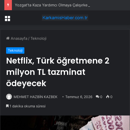
Yozgat’ta Kaza Yardımcı Olmaya Çalışırken Hayatını Kaybetti
Menü
Anasayfa
/
Teknoloji
Teknoloji
Netflix, Türk öğretmene 2
milyon TL tazminat
ödeyecek
MEHMET HAZBİN KAZBEK
Temmuz 6, 2026
0
0
1 dakika okuma süresi