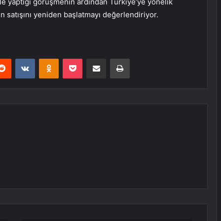
 yaptığı görüşmenin ardından Türkiye’ye yönelik
ın satışını yeniden başlatmayı değerlendiriyor.
erest
Reddit
VKontakte
Odnoklassniki
Pocket
E-Posta ile paylaş
Yazdır