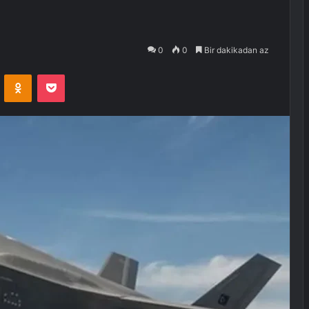
0
0
Bir dakikadan az
VKontakte
Odnoklassniki
Pocket