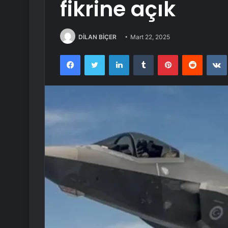
fikrine açık
DİLAN BİÇER
Mart 22, 2025
Facebook
Twitter
LinkedIn
Tumblr
Pinterest
Reddit