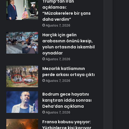
Trump’tan İran
açıklaması:
“Müzakerelere bir şans
daha verdim”
Ağustos 7, 2026
Harçlık için gelin
arabasının önünü kesip,
yolun ortasında iskambil
oynadılar
Ağustos 7, 2026
Mezarlık katliamının
perde arkası ortaya çıktı
Ağustos 7, 2026
Bodrum gece hayatını
karıştıran iddia sonrası
Deha’dan açıklama
Ağustos 7, 2026
Fransa kabusu yaşıyor:
Yüzbinlerce kişi kaçıyor