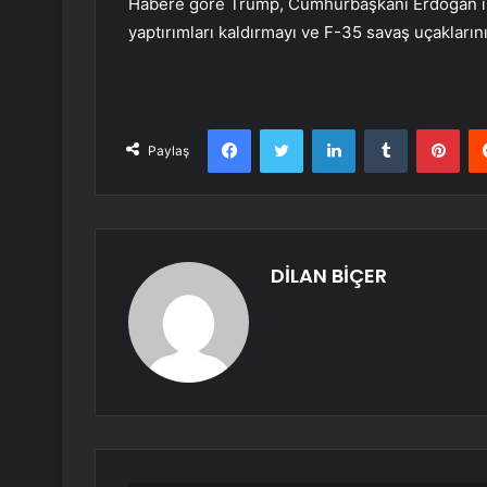
Habere göre Trump, Cumhurbaşkanı Erdoğan ile
yaptırımları kaldırmayı ve F-35 savaş uçakların
Facebook
Twitter
LinkedIn
Tumblr
Pint
Paylaş
DİLAN BİÇER