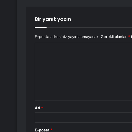
Bir yanıt yazın
E-posta adresiniz yayınlanmayacak.
Gerekli alanlar
*
i
Y
o
r
u
m
*
Ad
*
E-posta
*