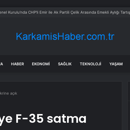
l Kurulu’nda CHP’li Emir ile Ak Partili Çelik Arasında Emekli Aylığı Tar
FA
HABER
EKONOMI
SAĞLIK
TEKNOLOJI
YAŞAM
krine açık
’ye F-35 satma