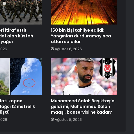
i itiraf etti!
150 bin kişi tahliye edildi:
edef alan küstah
Yangınları durduramayınca
 yağdı
atları saldılar
2026
Ağustos 6, 2026
latı kopan
Muhammed Salah Beşiktaş’a
dağcı 12 metrelik
geldi mi, Muhammed Salah
üştü
maaşı, bonservisi ne kadar?
2026
Ağustos 5, 2026