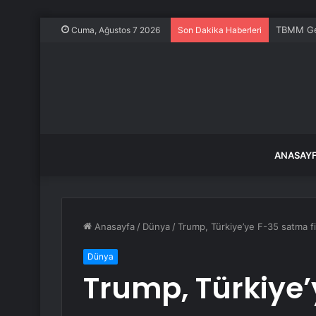
TBMM Gene
Cuma, Ağustos 7 2026
Son Dakika Haberleri
ANASAY
Anasayfa
/
Dünya
/
Trump, Türkiye’ye F-35 satma fi
Dünya
Trump, Türkiye